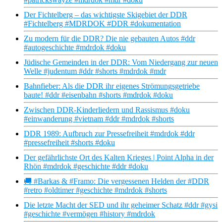
Der Fichtelberg – das wichtigste Skigebiet der DDR
#Fichtelberg #MDRDOK #DDR #dokumentation
Zu modern für die DDR? Die nie gebauten Autos #ddr
#autogeschichte #mdrdok #doku
Jüdische Gemeinden in der DDR: Vom Niedergang zur neuen
Welle #judentum #ddr #shorts #mdrdok #mdr
Bahnfieber: Als die DDR ihr eigenes Strömungsgetriebe
baute! #ddr #eisenbahn #shorts #mdrdok #doku
Zwischen DDR-Kinderliedern und Rassismus #doku
#einwanderung #vietnam #ddr #mdrdok #shorts
DDR 1989: Aufbruch zur Pressefreiheit #mdrdok #ddr
#pressefreiheit #shorts #doku
Der gefährlichste Ort des Kalten Krieges | Point Alpha in der
Rhön #mdrdok #geschichte #ddr #doku
🚚 #Barkas & #Framo: Die vergessenen Helden der #DDR
#retro #oldtimer #geschichte #mdrdok #shorts
Die letzte Macht der SED und ihr geheimer Schatz #ddr #gysi
#geschichte #vermögen #history #mdrdok