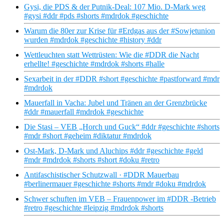
Gysi, die PDS & der Putnik-Deal: 107 Mio. D-Mark weg
#gysi #ddr #pds #shorts #mdrdok #geschichte
Warum die 80er zur Krise für #Erdgas aus der #Sowjetunion
wurden #mdrdok #geschichte #history #ddr
Wettleuchten statt Wettrüsten: Wie die #DDR die Nacht
erhellte! #geschichte #mdrdok #shorts #halle
Sexarbeit in der #DDR #short #geschichte #pastforward #mdr
#mdrdok
Mauerfall in Vacha: Jubel und Tränen an der Grenzbrücke
#ddr #mauerfall #mdrdok #geschichte
Die Stasi – VEB „Horch und Guck“ #ddr #geschichte #shorts
#mdr #short #geheim #diktatur #mdrdok
Ost-Mark, D-Mark und Aluchips #ddr #geschichte #geld
#mdr #mdrdok #shorts #short #doku #retro
Antifaschistischer Schutzwall · #DDR Mauerbau
#berlinermauer #geschichte #shorts #mdr #doku #mdrdok
Schwer schuften im VEB – Frauenpower im #DDR -Betrieb
#retro #geschichte #leipzig #mdrdok #shorts