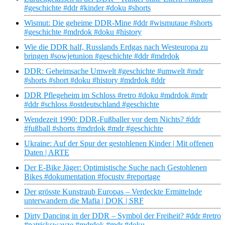
#geschichte #ddr #kinder #doku #shorts
Wismut: Die geheime DDR-Mine #ddr #wismutaue #shorts
#geschichte #mdrdok #doku #history
Wie die DDR half, Russlands Erdgas nach Westeuropa zu
bringen #sowjetunion #geschichte #ddr #mdrdok
DDR: Geheimsache Umwelt #geschichte #umwelt #mdr
#shorts #short #doku #history #mdrdok #ddr
DDR Pflegeheim im Schloss #retro #doku #mdrdok #mdr
#ddr #schloss #ostdeutschland #geschichte
Wendezeit 1990: DDR-Fußballer vor dem Nichts? #ddr
#fußball #shorts #mdrdok #mdr #geschichte
Ukraine: Auf der Spur der gestohlenen Kinder | Mit offenen
Daten | ARTE
Der E-Bike Jäger: Optimistische Suche nach Gestohlenen
Bikes #dokumentation #focustv #reportage
Der grösste Kunstraub Europas – Verdeckte Ermittelnde
unterwandern die Mafia | DOK | SRF
Dirty Dancing in der DDR – Symbol der Freiheit? #ddr #retro
#patrickswayze #mdrdok #mdr #doku