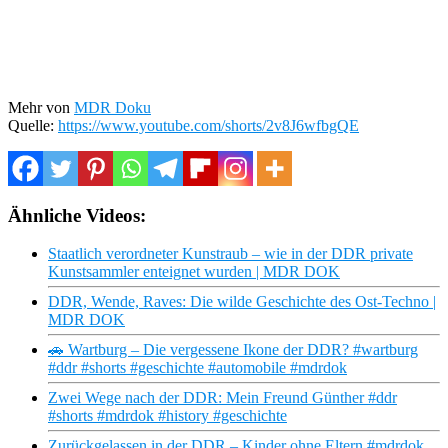
Mehr von
MDR Doku
Quelle:
https://www.youtube.com/shorts/2v8J6wfbgQE
Ähnliche Videos:
Staatlich verordneter Kunstraub – wie in der DDR private
Kunstsammler enteignet wurden | MDR DOK
DDR, Wende, Raves: Die wilde Geschichte des Ost-Techno |
MDR DOK
🚗 Wartburg – Die vergessene Ikone der DDR? #wartburg
#ddr #shorts #geschichte #automobile #mdrdok
Zwei Wege nach der DDR: Mein Freund Günther #ddr
#shorts #mdrdok #history #geschichte
Zurückgelassen in der DDR – Kinder ohne Eltern #mdrdok