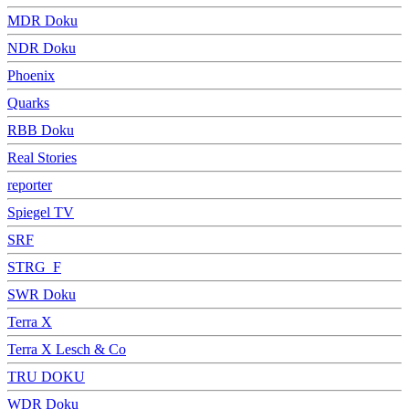
MDR Doku
NDR Doku
Phoenix
Quarks
RBB Doku
Real Stories
reporter
Spiegel TV
SRF
STRG_F
SWR Doku
Terra X
Terra X Lesch & Co
TRU DOKU
WDR Doku