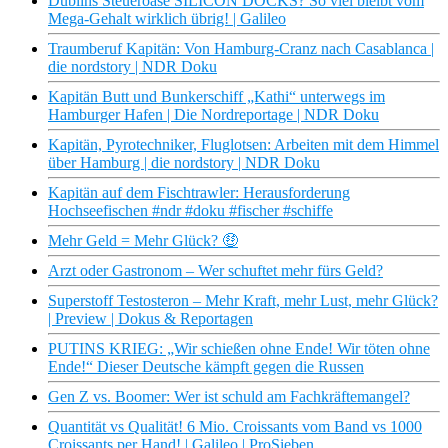
Dublins Steueroase SILICON DOCKS? So viel bleibt vom
Mega-Gehalt wirklich übrig! | Galileo
Traumberuf Kapitän: Von Hamburg-Cranz nach Casablanca |
die nordstory | NDR Doku
Kapitän Butt und Bunkerschiff „Kathi“ unterwegs im
Hamburger Hafen | Die Nordreportage | NDR Doku
Kapitän, Pyrotechniker, Fluglotsen: Arbeiten mit dem Himmel
über Hamburg | die nordstory | NDR Doku
Kapitän auf dem Fischtrawler: Herausforderung
Hochseefischen #ndr #doku #fischer #schiffe
Mehr Geld = Mehr Glück? 🤑
Arzt oder Gastronom – Wer schuftet mehr fürs Geld?
Superstoff Testosteron – Mehr Kraft, mehr Lust, mehr Glück?
| Preview | Dokus & Reportagen
PUTINS KRIEG: „Wir schießen ohne Ende! Wir töten ohne
Ende!“ Dieser Deutsche kämpft gegen die Russen
Gen Z vs. Boomer: Wer ist schuld am Fachkräftemangel?
Quantität vs Qualität! 6 Mio. Croissants vom Band vs 1000
Croissants per Hand! | Galileo | ProSieben