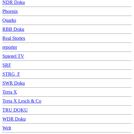
NDR Doku
Phoenix
Quarks
RBB Doku
Real Stories
reporter
Spiegel TV
SRF
STRG_F
SWR Doku
Terra X
Terra X Lesch & Co
TRU DOKU
WDR Doku
Welt