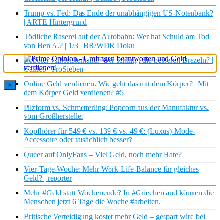
Trump vs. Fed: Das Ende der unabhängigen US-Notenbank?
| ARTE Hintergrund
Tödliche Raserei auf der Autobahn: Wer hat Schuld am Tod
von Ben A.? | 1/3 | BR/WDR Doku
Roboter vs Meisterhand: Wer schlingt die besseren Brezeln? |
Galileo | ProSieben
Online Geld verdienen: Wie geht das mit dem Körper? | Mit
×
dem Körper Geld verdienen? #5
Pilzform vs. Schmetterling: Popcorn aus der Manufaktur vs.
vom Großhersteller
Kopfhörer für 549 € vs. 139 € vs. 49 €: (Luxus)-Mode-
Accessoire oder tatsächlich besser?
Queer auf OnlyFans – Viel Geld, noch mehr Hate?
Vier-Tage-Woche: Mehr Work-Life-Balance für gleiches
Geld? | reporter
Mehr #Geld statt Wochenende? In #Griechenland können die
Menschen jetzt 6 Tage die Woche #arbeiten.
Britische Verteidigung kostet mehr Geld – gespart wird bei