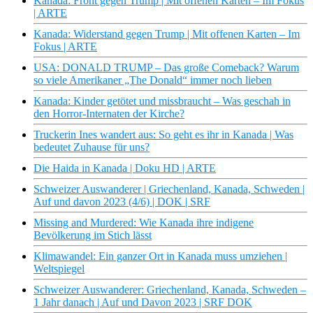
Kanada: Front gegen Trump | Mit offenen Karten – Im Fokus
| ARTE
Kanada: Widerstand gegen Trump | Mit offenen Karten – Im
Fokus | ARTE
USA: DONALD TRUMP – Das große Comeback? Warum
so viele Amerikaner „The Donald“ immer noch lieben
Kanada: Kinder getötet und missbraucht – Was geschah in
den Horror-Internaten der Kirche?
Truckerin Ines wandert aus: So geht es ihr in Kanada | Was
bedeutet Zuhause für uns?
Die Haida in Kanada | Doku HD | ARTE
Schweizer Auswanderer | Griechenland, Kanada, Schweden |
Auf und davon 2023 (4/6) | DOK | SRF
Missing and Murdered: Wie Kanada ihre indigene
Bevölkerung im Stich lässt
Klimawandel: Ein ganzer Ort in Kanada muss umziehen |
Weltspiegel
Schweizer Auswanderer: Griechenland, Kanada, Schweden –
1 Jahr danach | Auf und Davon 2023 | SRF DOK