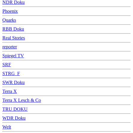
NDR Doku
Phoenix
Quarks
RBB Doku
Real Stories
reporter
Spiegel TV
SRF
STRG_F
SWR Doku
Terra X
Terra X Lesch & Co
TRU DOKU
WDR Doku
Welt