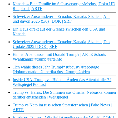
Kanada – Eine Familie im Selbstversorger-Modus | Doku HD
Reupload | ARTE
Schweizer Auswanderer – Ecuador, Kanada, Sizilien | Auf
und davon 2025 (5/6) | DOK | SRF
Ein Haus direkt auf der Grenze zwischen den USA und
Kanada
Schweizer Auswanderer – Ecuador, Kanada, Sizilien | Das
Update 2025 | DOK | SRF
Einmal Abendessen mit Donald Trump? | ARTE #shorts
#wahlkampf #trump #arteinfo
„Ich wähle dieses Jahr Trump!“ #focustv #reportage
#dokumentation #amerika #usa #trump #biden
Inside USA: Trump vs. Biden – Ändert das Attentat alles? I
Weltspiegel Podcast
Trump vs. Harris: Die Stimmen aus Omaha, Nebraska können
darüber entscheiden | Weltspiegel
Trump vs Nato im russischen Staatsfernsehen | Fake News |
ARTE
Harris vs. Trump – Wie tickt Amerika vor der Wahl? | DOK |