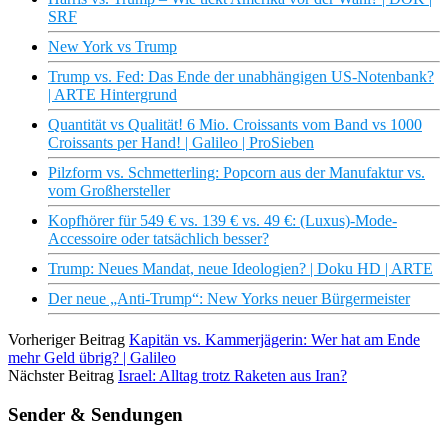
SRF
New York vs Trump
Trump vs. Fed: Das Ende der unabhängigen US-Notenbank?
| ARTE Hintergrund
Quantität vs Qualität! 6 Mio. Croissants vom Band vs 1000
Croissants per Hand! | Galileo | ProSieben
Pilzform vs. Schmetterling: Popcorn aus der Manufaktur vs.
vom Großhersteller
Kopfhörer für 549 € vs. 139 € vs. 49 €: (Luxus)-Mode-
Accessoire oder tatsächlich besser?
Trump: Neues Mandat, neue Ideologien? | Doku HD | ARTE
Der neue „Anti-Trump“: New Yorks neuer Bürgermeister
Vorheriger Beitrag
Kapitän vs. Kammerjägerin: Wer hat am Ende
mehr Geld übrig? | Galileo
Nächster Beitrag
Israel: Alltag trotz Raketen aus Iran?
Sender & Sendungen