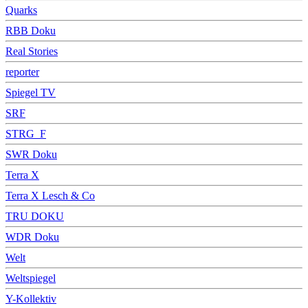
Quarks
RBB Doku
Real Stories
reporter
Spiegel TV
SRF
STRG_F
SWR Doku
Terra X
Terra X Lesch & Co
TRU DOKU
WDR Doku
Welt
Weltspiegel
Y-Kollektiv