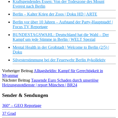
Kraftspendendes Essen: Von der Todeszone des Mount
Everest nach Berlin
Berlin – Kalter Krieg der Zoos | Doku HD | ARTE
Berlin vor über 10 Jahren – Aufstand der Party-Hauptstadt! |
Focus TV Reportage
BUNDESTAGSWAHL: Deutschland hat die Wahl – Der
Kampf um jede Stimme in Berlin | WELT Spezial
Mental Health in der Großstadt | Welcome to Berlin (2/5) |
Doku
Silvesterstimmung bei der Feuerwehr Berlin #ykollektiv
Vorheriger Beitrag
Alltagsheldin: Kampf für Gerechtigkeit in
Myanmar
Nächster Beitrag
Tausende Euro Schaden durch unseriöse
Heizungsnotdienste | report München | BR24
Sender & Sendungen
360° – GEO Reportage
37 Grad