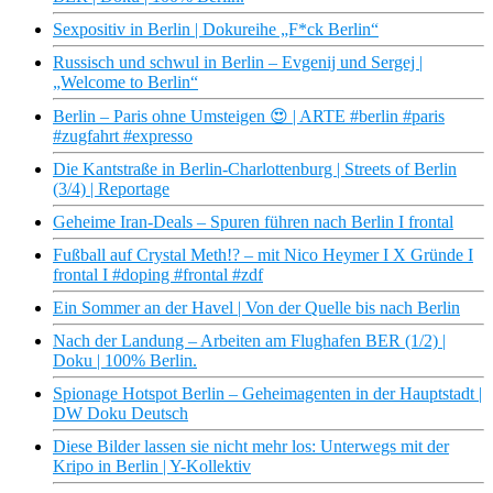
Sexpositiv in Berlin | Dokureihe „F*ck Berlin“
Russisch und schwul in Berlin – Evgenij und Sergej |
„Welcome to Berlin“
Berlin – Paris ohne Umsteigen 😍 | ARTE #berlin #paris
#zugfahrt #expresso
Die Kantstraße in Berlin-Charlottenburg | Streets of Berlin
(3/4) | Reportage
Geheime Iran-Deals – Spuren führen nach Berlin I frontal
Fußball auf Crystal Meth!? – mit Nico Heymer I X Gründe I
frontal I #doping #frontal #zdf
Ein Sommer an der Havel | Von der Quelle bis nach Berlin
Nach der Landung – Arbeiten am Flughafen BER (1/2) |
Doku | 100% Berlin.
Spionage Hotspot Berlin – Geheimagenten in der Hauptstadt |
DW Doku Deutsch
Diese Bilder lassen sie nicht mehr los: Unterwegs mit der
Kripo in Berlin | Y-Kollektiv