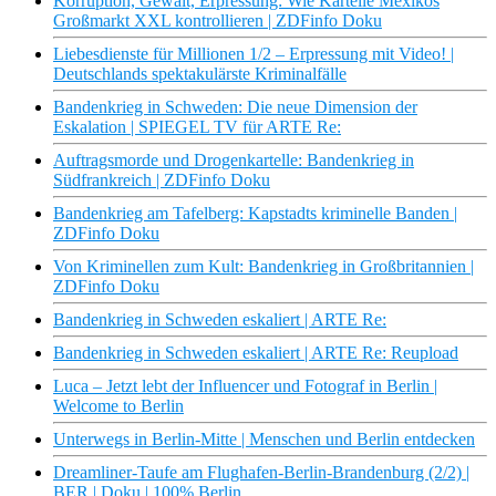
Korruption, Gewalt, Erpressung: Wie Kartelle Mexikos
Großmarkt XXL kontrollieren | ZDFinfo Doku
Liebesdienste für Millionen 1/2 – Erpressung mit Video! |
Deutschlands spektakulärste Kriminalfälle
Bandenkrieg in Schweden: Die neue Dimension der
Eskalation | SPIEGEL TV für ARTE Re:
Auftragsmorde und Drogenkartelle: Bandenkrieg in
Südfrankreich | ZDFinfo Doku
Bandenkrieg am Tafelberg: Kapstadts kriminelle Banden |
ZDFinfo Doku
Von Kriminellen zum Kult: Bandenkrieg in Großbritannien |
ZDFinfo Doku
Bandenkrieg in Schweden eskaliert | ARTE Re:
Bandenkrieg in Schweden eskaliert | ARTE Re: Reupload
Luca – Jetzt lebt der Influencer und Fotograf in Berlin |
Welcome to Berlin
Unterwegs in Berlin-Mitte | Menschen und Berlin entdecken
Dreamliner-Taufe am Flughafen-Berlin-Brandenburg (2/2) |
BER | Doku | 100% Berlin.