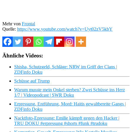
Mehr von
Frontal
Quelle:
https://www.youtube.com/watch?v=Uyt02zV5kbY
Ähnliche Videos:
Shisha, Schutzgeld, Schläge: NRW im Griff der Clans |
ZDFinfo Doku
Schüsse auf Trump
Warum musste mein Onkel sterben? Zwei Schüsse ins Herz
1/7 | Videopodcast | SWR Doku
Erpressung, Entführung, Mord: Haitis gewaltbereite Gangs |
ZDFinfo Doku
Nacktfoto-Epressung: Emilie kämpft gegen den Hacker |
TRU DOKU #erpressung #shorts #funk #trudoku