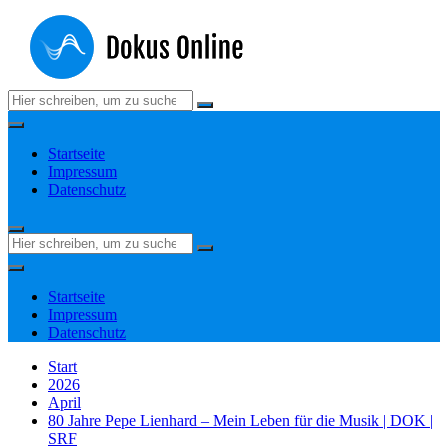
Zum
Inhalt
springen
Suchen
nach:
Startseite
Impressum
Datenschutz
Suchen
nach:
Startseite
Impressum
Datenschutz
Start
2026
April
80 Jahre Pepe Lienhard – Mein Leben für die Musik | DOK |
SRF