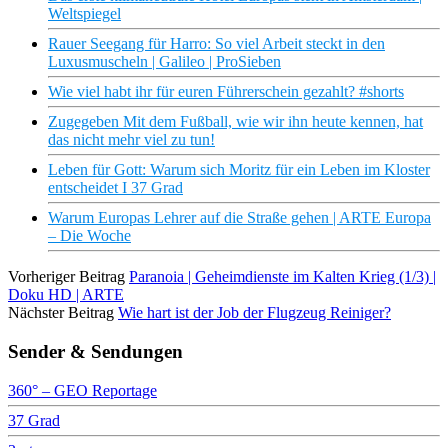
Weltspiegel
Rauer Seegang für Harro: So viel Arbeit steckt in den
Luxusmuscheln | Galileo | ProSieben
Wie viel habt ihr für euren Führerschein gezahlt? #shorts
Zugegeben Mit dem Fußball, wie wir ihn heute kennen, hat
das nicht mehr viel zu tun!
Leben für Gott: Warum sich Moritz für ein Leben im Kloster
entscheidet I 37 Grad
Warum Europas Lehrer auf die Straße gehen | ARTE Europa
– Die Woche
Vorheriger Beitrag
Paranoia | Geheimdienste im Kalten Krieg (1/3) |
Doku HD | ARTE
Nächster Beitrag
Wie hart ist der Job der Flugzeug Reiniger?
Sender & Sendungen
360° – GEO Reportage
37 Grad