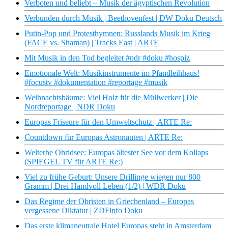
Verboten und beliebt – Musik der ägyptischen Revolution
Verbunden durch Musik | Beethovenfest | DW Doku Deutsch
Putin-Pop und Protesthymnen: Russlands Musik im Krieg
(FACE vs. Shaman) | Tracks East | ARTE
Mit Musik in den Tod begleitet #ndr #doku #hospiz
Emotionale Welt: Musikinstrumente im Pfandleihhaus!
#focustv #dokumentation #reportage #musik
Weihnachtsbäume: Viel Holz für die Müllwerker | Die
Nordreportage | NDR Doku
Europas Friseure für den Umweltschutz | ARTE Re:
Countdown für Europas Astronauten | ARTE Re:
Welterbe Ohridsee: Europas ältester See vor dem Kollaps
(SPIEGEL TV für ARTE Re:)
Viel zu frühe Geburt: Unsere Drillinge wiegen nur 800
Gramm | Drei Handvoll Leben (1/2) | WDR Doku
Das Regime der Obristen in Griechenland – Europas
vergessene Diktatur | ZDFinfo Doku
Das erste klimaneutrale Hotel Europas steht in Amsterdam |