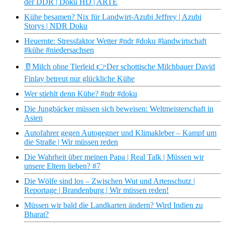
der DDR | Doku HD | ARTE
Kühe besamen? Nix für Landwirt-Azubi Jeffrey | Azubi
Storys | NDR Doku
Heuernte: Stressfaktor Wetter #ndr #doku #landwirtschaft
#kühe #niedersachsen
🥛Milch ohne Tierleid 👉Der schottische Milchbauer David
Finlay betreut nur glückliche Kühe
Wer stiehlt denn Kühe? #ndr #doku
Die Jungbäcker müssen sich beweisen: Weltmeisterschaft in
Asien
Autofahrer gegen Autogegner und Klimakleber – Kampf um
die Straße | Wir müssen reden
Die Wahrheit über meinen Papa | Real Talk | Müssen wir
unsere Eltern lieben? #7
Die Wölfe sind los – Zwischen Wut und Artenschutz |
Reportage | Brandenburg | Wir müssen reden!
Müssen wir bald die Landkarten ändern? Wird Indien zu
Bharat?