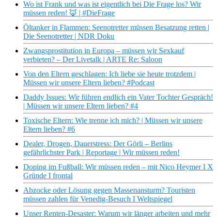
Wo ist Frank und was ist eigentlich bei Die Frage los? Wir
müssen reden! 🦊 | #DieFrage
Öltanker in Flammen: Seenotretter müssen Besatzung retten |
Die Seenotretter | NDR Doku
Zwangsprostitution in Europa – müssen wir Sexkauf
verbieten? – Der Livetalk | ARTE Re: Saloon
Von den Eltern geschlagen: Ich liebe sie heute trotzdem |
Müssen wir unsere Eltern lieben? #Podcast
Daddy Issues: Wir führen endlich ein Vater Tochter Gespräch!
| Müssen wir unsere Eltern lieben? #4
Toxische Eltern: Wie trenne ich mich? | Müssen wir unsere
Eltern lieben? #6
Dealer, Drogen, Dauerstress: Der Görli – Berlins
gefährlichster Park | Reportage | Wir müssen reden!
Doping im Fußball: Wir müssen reden – mit Nico Heymer I X
Gründe I frontal
Abzocke oder Lösung gegen Massenansturm? Touristen
müssen zahlen für Venedig-Besuch I Weltspiegel
Unser Renten-Desaster: Warum wir länger arbeiten und mehr