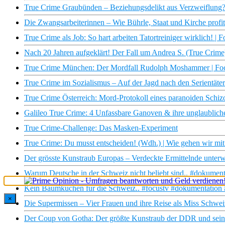
True Crime Graubünden – Beziehungsdelikt aus Verzweiflung? 
Die Zwangsarbeiterinnen – Wie Bührle, Staat und Kirche profi
True Crime als Job: So hart arbeiten Tatortreiniger wirklich!
Nach 20 Jahren aufgeklärt! Der Fall um Andrea S. (True Crim
True Crime München: Der Mordfall Rudolph Moshammer | Fo
True Crime im Sozialismus – Auf der Jagd nach den Serientä
True Crime Österreich: Mord-Protokoll eines paranoiden Schi
Galileo True Crime: 4 Unfassbare Ganoven & ihre unglaubliche
True Crime-Challenge: Das Masken-Experiment
True Crime: Du musst entscheiden! (Wdh.) | Wie gehen wir mi
Der grösste Kunstraub Europas – Verdeckte Ermittelnde unter
Warum Deutsche in der Schweiz nicht beliebt sind.. #dokument
Kein Baumkuchen für die Schweiz.. #focustv #dokumentation
×
Die Supermissen – Vier Frauen und ihre Reise als Miss Schwe
Der Coup von Gotha: Der größte Kunstraub der DDR und se