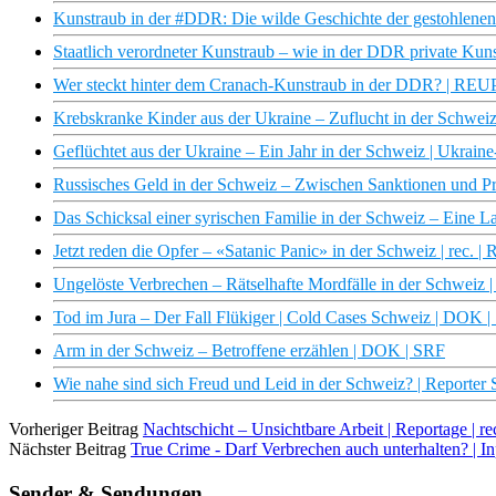
Kunstraub in der #DDR: Die wilde Geschichte der gestohlene
Staatlich verordneter Kunstraub – wie in der DDR private K
Wer steckt hinter dem Cranach-Kunstraub in der DDR? |
Krebskranke Kinder aus der Ukraine – Zuflucht in der Schwei
Geflüchtet aus der Ukraine – Ein Jahr in der Schweiz | Ukrai
Russisches Geld in der Schweiz – Zwischen Sanktionen und Pr
Das Schicksal einer syrischen Familie in der Schweiz – Eine 
Jetzt reden die Opfer – «Satanic Panic» in der Schweiz | rec. 
Ungelöste Verbrechen – Rätselhafte Mordfälle in der Schweiz
Tod im Jura – Der Fall Flükiger | Cold Cases Schweiz | DOK 
Arm in der Schweiz – Betroffene erzählen | DOK | SRF
Wie nahe sind sich Freud und Leid in der Schweiz? | Reporter 
Vorheriger Beitrag
Nachtschicht – Unsichtbare Arbeit | Reportage | re
Nächster Beitrag
True Crime - Darf Verbrechen auch unterhalten? | In
Sender & Sendungen