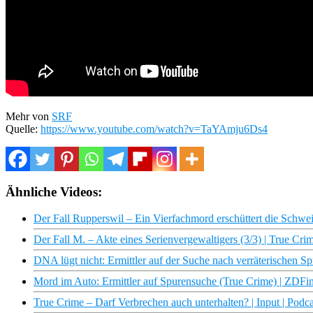
Mehr von
SRF
Quelle:
https://www.youtube.com/watch?v=TaYAmju6Ds4
Ähnliche Videos:
Der Fall Rupperswil – Ein Vierfachmord erschüttert die Schwe
Der Fall M. – Akte eines Serienvergewaltigers (3/3) | True Cr
DNA lügt nicht: Ermittler auf der Suche nach verräterischen 
Mord im Auto: Ermittler auf Spurensuche (True Crime) | ZDF
True Crime – Darf Verbrechen auch unterhalten? | Input | Podc