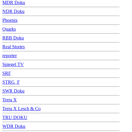
MDR Doku
NDR Doku
Phoenix
Quarks
RBB Doku
Real Stories
reporter
Spiegel TV
SRF
STRG_F
SWR Doku
Terra X
Terra X Lesch & Co
TRU DOKU
WDR Doku