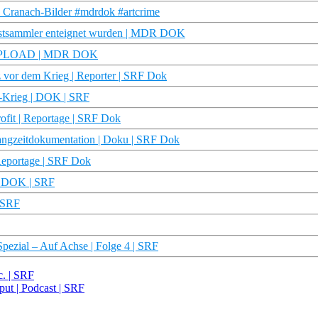
n Cranach-Bilder #mdrdok #artcrime
unstsammler enteignet wurden | MDR DOK
 REUPLOAD | MDR DOK
z vor dem Krieg | Reporter | SRF Dok
ne-Krieg | DOK | SRF
ofit | Reportage | SRF Dok
Langzeitdokumentation | Doku | SRF Dok
| Reportage | SRF Dok
 | DOK | SRF
| SRF
Spezial – Auf Achse | Folge 4 | SRF
c. | SRF
put | Podcast | SRF