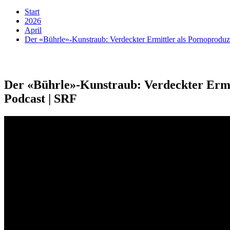
Start
2026
April
Der «Bührle»-Kunstraub: Verdeckter Ermittler als Pornoproduz
Der «Bührle»-Kunstraub: Verdeckter Ermi
Podcast | SRF