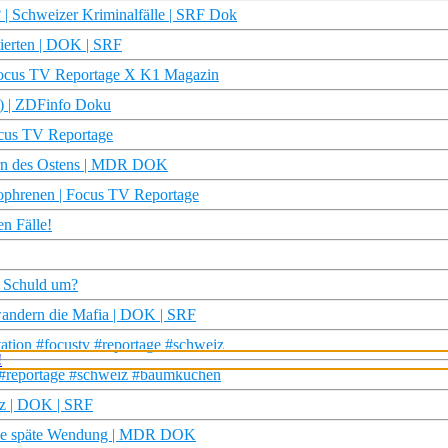
| Schweizer Kriminalfälle | SRF Dok
tierten | DOK | SRF
 | Focus TV Reportage X K1 Magazin
e) | ZDFinfo Doku
cus TV Reportage
tern des Ostens | MDR DOK
zophrenen | Focus TV Reportage
n Fälle!
t Schuld um?
wandern die Mafia | DOK | SRF
ation #focustv #reportage #schweiz
 #reportage #schweiz #baumkuchen
iz | DOK | SRF
ine späte Wendung | MDR DOK