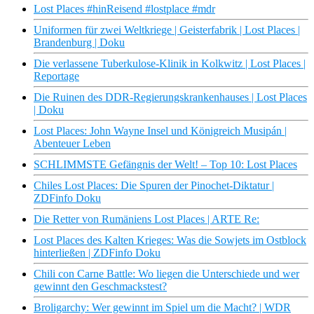
Lost Places #hinReisend #lostplace #mdr
Uniformen für zwei Weltkriege | Geisterfabrik | Lost Places |
Brandenburg | Doku
Die verlassene Tuberkulose-Klinik in Kolkwitz | Lost Places |
Reportage
Die Ruinen des DDR-Regierungskrankenhauses | Lost Places
| Doku
Lost Places: John Wayne Insel und Königreich Musipán |
Abenteuer Leben
SCHLIMMSTE Gefängnis der Welt! – Top 10: Lost Places
Chiles Lost Places: Die Spuren der Pinochet-Diktatur |
ZDFinfo Doku
Die Retter von Rumäniens Lost Places | ARTE Re:
Lost Places des Kalten Krieges: Was die Sowjets im Ostblock
hinterließen | ZDFinfo Doku
Chili con Carne Battle: Wo liegen die Unterschiede und wer
gewinnt den Geschmackstest?
Broligarchy: Wer gewinnt im Spiel um die Macht? | WDR