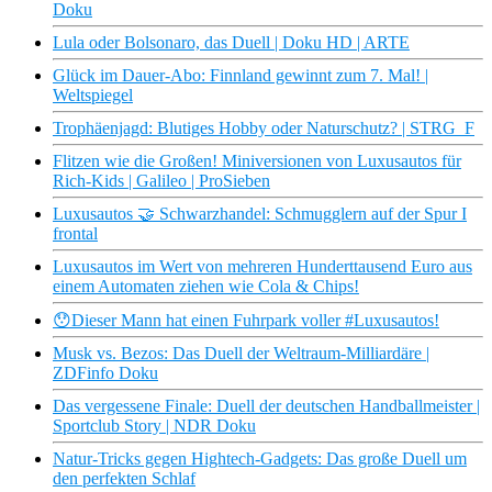
Doku
Lula oder Bolsonaro, das Duell | Doku HD | ARTE
Glück im Dauer-Abo: Finnland gewinnt zum 7. Mal! |
Weltspiegel
Trophäenjagd: Blutiges Hobby oder Naturschutz? | STRG_F
Flitzen wie die Großen! Miniversionen von Luxusautos für
Rich-Kids | Galileo | ProSieben
Luxusautos 🤝 Schwarzhandel: Schmugglern auf der Spur I
frontal
Luxusautos im Wert von mehreren Hunderttausend Euro aus
einem Automaten ziehen wie Cola & Chips!
😯Dieser Mann hat einen Fuhrpark voller #Luxusautos!
Musk vs. Bezos: Das Duell der Weltraum-Milliardäre |
ZDFinfo Doku
Das vergessene Finale: Duell der deutschen Handballmeister |
Sportclub Story | NDR Doku
Natur-Tricks gegen Hightech-Gadgets: Das große Duell um
den perfekten Schlaf