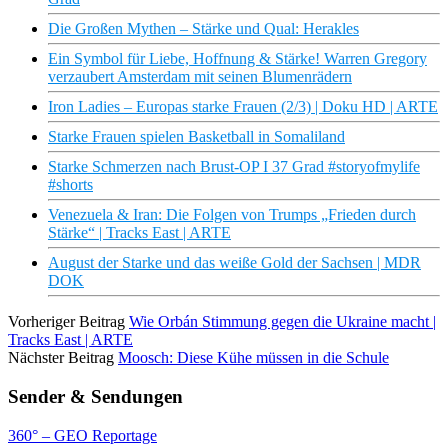
Die Großen Mythen – Stärke und Qual: Herakles
Ein Symbol für Liebe, Hoffnung & Stärke! Warren Gregory
verzaubert Amsterdam mit seinen Blumenrädern
Iron Ladies – Europas starke Frauen (2/3) | Doku HD | ARTE
Starke Frauen spielen Basketball in Somaliland
Starke Schmerzen nach Brust-OP I 37 Grad #storyofmylife
#shorts
Venezuela & Iran: Die Folgen von Trumps „Frieden durch
Stärke“ | Tracks East | ARTE
August der Starke und das weiße Gold der Sachsen | MDR
DOK
Vorheriger Beitrag
Wie Orbán Stimmung gegen die Ukraine macht |
Tracks East | ARTE
Nächster Beitrag
Moosch: Diese Kühe müssen in die Schule
Sender & Sendungen
360° – GEO Reportage