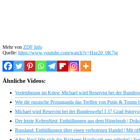
Mehr von
ZDF Info
Quelle:
https://www.youtube.com/watch?v=Hze20_0K7jg
Ähnliche Videos:
Verteidigung im Krieg: Michael wird Reservist bei der Bundes
Wie die russische Propaganda das Treffen von Putin & Trump 
Michael wird Reservist bei der Bundeswehr! I 37 Grad #storyo
Der letzte Keltenfürst: Enthüllungen aus dem Hügelgrab | D
Russland: Enthüllungen über einen verbotenen Handel | Mit o
Alles Neu! Wie sich das Bäckerei-Handwerk neu erfindet! | F