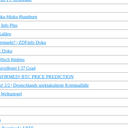
rdoku #doku #hamburg
 Info Plus
alileo
iermarkt? | ZDFinfo Doku
DR Doku
#fisch #imbiss
sivpfleger I 37 Grad
ONFIRMED! BTC PRICE PREDICTION
 | Deutschlands spektakulärste Kriminalfälle
 Weltspiegel
s