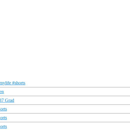
mylife #shorts
gen
 37 Grad
orts
orts
orts