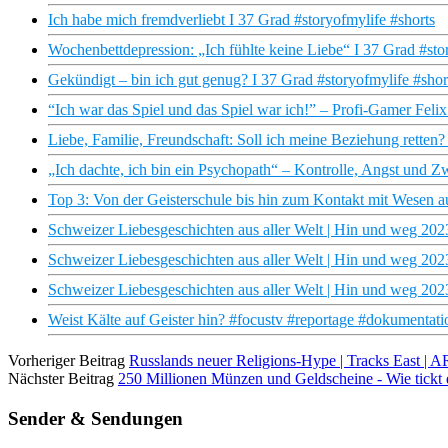
Ich habe mich fremdverliebt I 37 Grad #storyofmylife #shorts
Wochenbettdepression: „Ich fühlte keine Liebe“ I 37 Grad #sto
Gekündigt – bin ich gut genug? I 37 Grad #storyofmylife #shor
“Ich war das Spiel und das Spiel war ich!” – Profi-Gamer Felix 
Liebe, Familie, Freundschaft: Soll ich meine Beziehung retten?
„Ich dachte, ich bin ein Psychopath“ – Kontrolle, Angst und Z
Top 3: Von der Geisterschule bis hin zum Kontakt mit Wesen au
Schweizer Liebesgeschichten aus aller Welt | Hin und weg 202
Schweizer Liebesgeschichten aus aller Welt | Hin und weg 202
Schweizer Liebesgeschichten aus aller Welt | Hin und weg 202
Weist Kälte auf Geister hin? #focustv #reportage #dokumentati
Vorheriger Beitrag
Russlands neuer Religions-Hype | Tracks East | 
Nächster Beitrag
250 Millionen Münzen und Geldscheine - Wie tickt
Sender & Sendungen