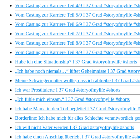
Vom Casting zur Karriere Teil 4/9 I 37 Grad #storyofmylife #sh
Vom Casting zur Karriere Teil 5/9 I 37 Grad #storyofmylife #sh
Vom Casting zur Karriere Teil 6/9 I 37 Grad #storyofmylife #sh
Vom Casting zur Karriere Teil 7/9 I 37 Grad #storyofmylife #sh
Vom Casting zur Karriere Teil 8/9 I 37 Grad #storyofmylife #sh
Vom Casting zur Karriere Teil 9/9 I 37 Grad #storyofmylife #sh
Habe ich eine Situationship? I 37 Grad #storyofmylife #shorts
„Ich habe noch niemals…“ lüftet Geheimnisse I 37 Grad #story
Meine Schwiegermutter wollte, dass ich abtreibe I 37 Grad #sto
Ich war Prostituierte I 37 Grad #storyofmylife #shorts
„Ich fühle mich einsam.“ I 37 Grad #storyofmylife #shorts
Ich habe Mama in den Tod begleitet I 37 Grad #storyofmylife #
Borderline: Ich habe mich für alles Schlechte verantwortlich ge
Ich will nicht Vater werden I 37 Grad #storyofmylife #shorts
Ich habe einen Anschlag überlebt I 37 Grad #storyofmylife #sh