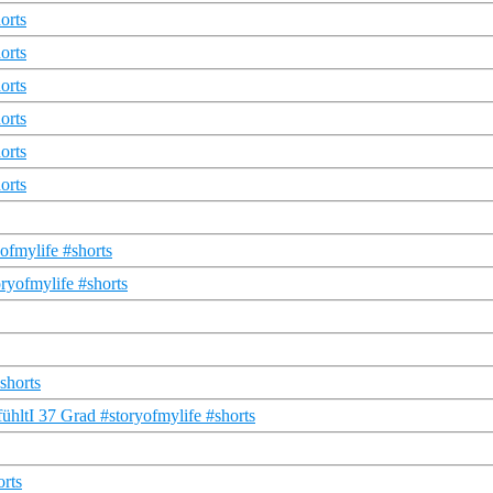
orts
orts
orts
orts
orts
orts
ofmylife #shorts
ryofmylife #shorts
shorts
fühltI 37 Grad #storyofmylife #shorts
orts