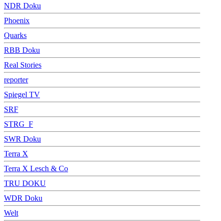
NDR Doku
Phoenix
Quarks
RBB Doku
Real Stories
reporter
Spiegel TV
SRF
STRG_F
SWR Doku
Terra X
Terra X Lesch & Co
TRU DOKU
WDR Doku
Welt