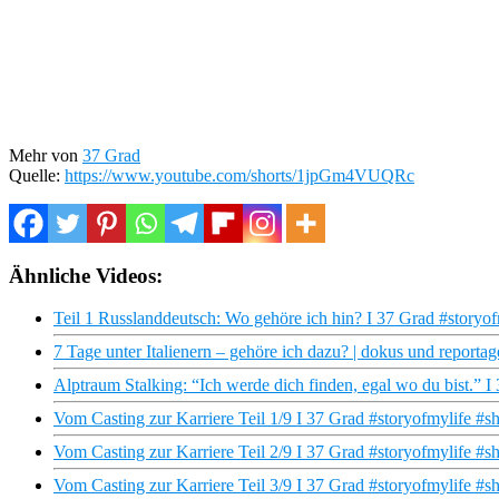
Mehr von
37 Grad
Quelle:
https://www.youtube.com/shorts/1jpGm4VUQRc
Ähnliche Videos:
Teil 1 Russlanddeutsch: Wo gehöre ich hin? I 37 Grad #storyof
7 Tage unter Italienern – gehöre ich dazu? | dokus und reporta
Alptraum Stalking: “Ich werde dich finden, egal wo du bist.” I
Vom Casting zur Karriere Teil 1/9 I 37 Grad #storyofmylife #sh
Vom Casting zur Karriere Teil 2/9 I 37 Grad #storyofmylife #sh
Vom Casting zur Karriere Teil 3/9 I 37 Grad #storyofmylife #sh