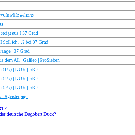
ryofmylife #shorts
ts
steigt aus I 37 Grad
 I Soll ich…? bei 37 Grad
wänge | 37 Grad
s dem All | Galileo | ProSieben
3 (1/5) | DOK | SRF
3 (4/5) | DOK | SRF
3 (5/5) | DOK | SRF
on #geisterjagd
ARTE
 der deutsche Dagobert Duck?