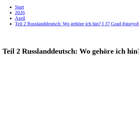
Start
2026
April
Teil 2 Russlanddeutsch: Wo gehöre ich hin? I 37 Grad #storyof
Teil 2 Russlanddeutsch: Wo gehöre ich hin