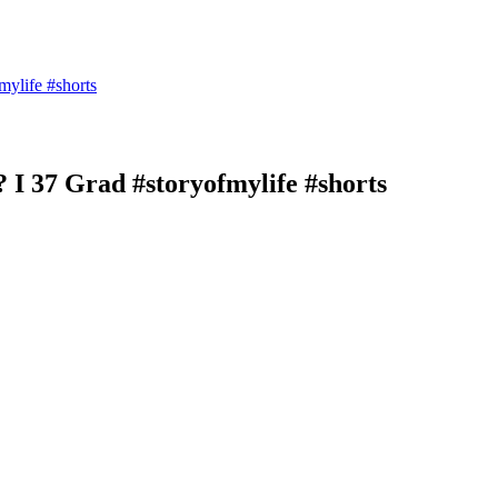
mylife #shorts
? I 37 Grad #storyofmylife #shorts