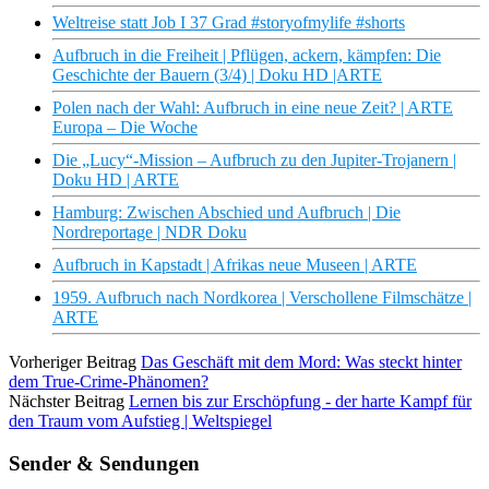
Weltreise statt Job I 37 Grad #storyofmylife #shorts
Aufbruch in die Freiheit | Pflügen, ackern, kämpfen: Die
Geschichte der Bauern (3/4) | Doku HD |ARTE
Polen nach der Wahl: Aufbruch in eine neue Zeit? | ARTE
Europa – Die Woche
Die „Lucy“-Mission – Aufbruch zu den Jupiter-Trojanern |
Doku HD | ARTE
Hamburg: Zwischen Abschied und Aufbruch | Die
Nordreportage | NDR Doku
Aufbruch in Kapstadt | Afrikas neue Museen | ARTE
1959. Aufbruch nach Nordkorea | Verschollene Filmschätze |
ARTE
Vorheriger Beitrag
Das Geschäft mit dem Mord: Was steckt hinter
dem True-Crime-Phänomen?
Nächster Beitrag
Lernen bis zur Erschöpfung - der harte Kampf für
den Traum vom Aufstieg | Weltspiegel
Sender & Sendungen