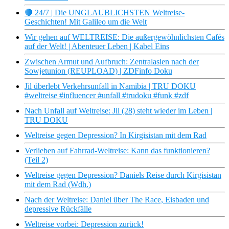
🔴 24/7 | Die UNGLAUBLICHSTEN Weltreise-
Geschichten! Mit Galileo um die Welt
Wir gehen auf WELTREISE: Die außergewöhnlichsten Cafés
auf der Welt! | Abenteuer Leben | Kabel Eins
Zwischen Armut und Aufbruch: Zentralasien nach der
Sowjetunion (REUPLOAD) | ZDFinfo Doku
Jil überlebt Verkehrsunfall in Namibia | TRU DOKU
#weltreise #influencer #unfall #trudoku #funk #zdf
Nach Unfall auf Weltreise: Jil (28) steht wieder im Leben |
TRU DOKU
Weltreise gegen Depression? In Kirgisistan mit dem Rad
Verlieben auf Fahrrad-Weltreise: Kann das funktionieren?
(Teil 2)
Weltreise gegen Depression? Daniels Reise durch Kirgisistan
mit dem Rad (Wdh.)
Nach der Weltreise: Daniel über The Race, Eisbaden und
depressive Rückfälle
Weltreise vorbei: Depression zurück!