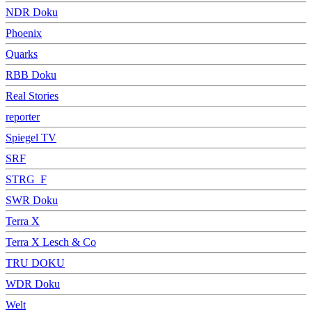
NDR Doku
Phoenix
Quarks
RBB Doku
Real Stories
reporter
Spiegel TV
SRF
STRG_F
SWR Doku
Terra X
Terra X Lesch & Co
TRU DOKU
WDR Doku
Welt