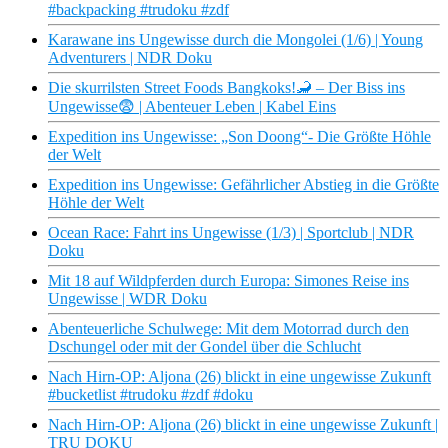
#backpacking #trudoku #zdf
Karawane ins Ungewisse durch die Mongolei (1/6) | Young
Adventurers | NDR Doku
Die skurrilsten Street Foods Bangkoks!🦂 – Der Biss ins
Ungewisse😨 | Abenteuer Leben | Kabel Eins
Expedition ins Ungewisse: „Son Doong“- Die Größte Höhle
der Welt
Expedition ins Ungewisse: Gefährlicher Abstieg in die Größte
Höhle der Welt
Ocean Race: Fahrt ins Ungewisse (1/3) | Sportclub | NDR
Doku
Mit 18 auf Wildpferden durch Europa: Simones Reise ins
Ungewisse | WDR Doku
Abenteuerliche Schulwege: Mit dem Motorrad durch den
Dschungel oder mit der Gondel über die Schlucht
Nach Hirn-OP: Aljona (26) blickt in eine ungewisse Zukunft
#bucketlist #trudoku #zdf #doku
Nach Hirn-OP: Aljona (26) blickt in eine ungewisse Zukunft |
TRU DOKU