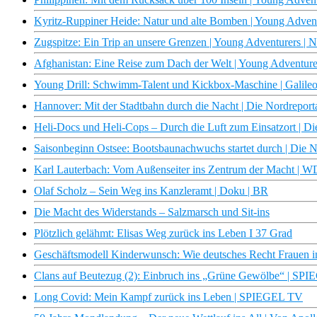
Kyritz-Ruppiner Heide: Natur und alte Bomben | Young Adve
Zugspitze: Ein Trip an unsere Grenzen | Young Adventurers 
Afghanistan: Eine Reise zum Dach der Welt | Young Adventu
Young Drill: Schwimm-Talent und Kickbox-Maschine | Galileo |
Hannover: Mit der Stadtbahn durch die Nacht | Die Nordrepo
Heli-Docs und Heli-Cops – Durch die Luft zum Einsatzort | 
Saisonbeginn Ostsee: Bootsbaunachwuchs startet durch | Die
Karl Lauterbach: Vom Außenseiter ins Zentrum der Macht |
Olaf Scholz – Sein Weg ins Kanzleramt | Doku | BR
Die Macht des Widerstands – Salzmarsch und Sit-ins
Plötzlich gelähmt: Elisas Weg zurück ins Leben I 37 Grad
Geschäftsmodell Kinderwunsch: Wie deutsches Recht Frauen in
Clans auf Beutezug (2): Einbruch ins „Grüne Gewölbe“ | SP
Long Covid: Mein Kampf zurück ins Leben | SPIEGEL TV