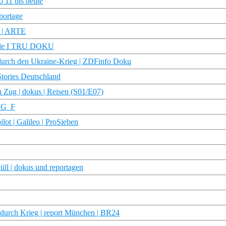
 11 bis heute
portage
e | ARTE
Hölle I TRU DOKU
 durch den Ukraine-Krieg | ZDFinfo Doku
ories Deutschland
 Zug | dokus | Reisen (S01/E07)
TRG_F
lot | Galileo | ProSieben
ll | dokus und reportagen
e durch Krieg | report München | BR24