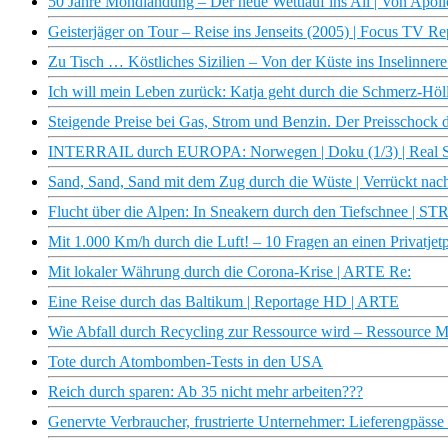
50 Jahre Mondlandung – Der neue Wettlauf ins All | Von Apollo
Geisterjäger on Tour – Reise ins Jenseits (2005) | Focus TV Re
Zu Tisch … Köstliches Sizilien – Von der Küste ins Inselinner
Ich will mein Leben zurück: Katja geht durch die Schmerz-
Steigende Preise bei Gas, Strom und Benzin. Der Preisschock
INTERRAIL durch EUROPA: Norwegen | Doku (1/3) | Real St
Sand, Sand, Sand mit dem Zug durch die Wüste | Verrückt nach
Flucht über die Alpen: In Sneakern durch den Tiefschnee | S
Mit 1.000 Km/h durch die Luft! – 10 Fragen an einen Privatjetpi
Mit lokaler Währung durch die Corona-Krise | ARTE Re:
Eine Reise durch das Baltikum | Reportage HD | ARTE
Wie Abfall durch Recycling zur Ressource wird – Ressource Mü
Tote durch Atombomben-Tests in den USA
Reich durch sparen: Ab 35 nicht mehr arbeiten???
Genervte Verbraucher, frustrierte Unternehmer: Lieferengpäss