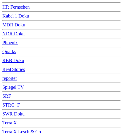
HR Fernsehen
Kabel 1 Doku
MDR Doku
NDR Doku
Phoenix
Quarks
RBB Doku
Real Stories
reporter
Spiegel TV
SRF
STRG_F
SWR Doku
Terra X
Terra X Lesch & Co