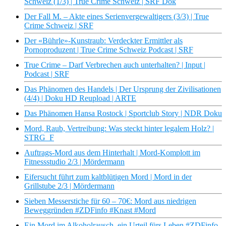
Schweiz (1/3) | True Crime Schweiz | SRF Dok
Der Fall M. – Akte eines Serienvergewaltigers (3/3) | True
Crime Schweiz | SRF
Der «Bührle»-Kunstraub: Verdeckter Ermittler als
Pornoproduzent | True Crime Schweiz Podcast | SRF
True Crime – Darf Verbrechen auch unterhalten? | Input |
Podcast | SRF
Das Phänomen des Handels | Der Ursprung der Zivilisationen
(4/4) | Doku HD Reupload | ARTE
Das Phänomen Hansa Rostock | Sportclub Story | NDR Doku
Mord, Raub, Vertreibung: Was steckt hinter legalem Holz? |
STRG_F
Auftrags-Mord aus dem Hinterhalt | Mord-Komplott im
Fitnessstudio 2/3 | Mördermann
Eifersucht führt zum kaltblütigen Mord | Mord in der
Grillstube 2/3 | Mördermann
Sieben Messerstiche für 60 – 70€: Mord aus niedrigen
Beweggründen #ZDFinfo #Knast #Mord
Ein Mord im Alkoholrausch, ein Urteil fürs Leben #ZDFinfo