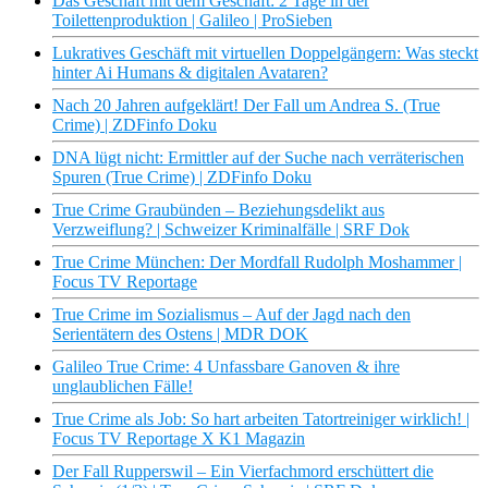
Das Geschäft mit dem Geschäft: 2 Tage in der
Toilettenproduktion | Galileo | ProSieben
Lukratives Geschäft mit virtuellen Doppelgängern: Was steckt
hinter Ai Humans & digitalen Avataren?
Nach 20 Jahren aufgeklärt! Der Fall um Andrea S. (True
Crime) | ZDFinfo Doku
DNA lügt nicht: Ermittler auf der Suche nach verräterischen
Spuren (True Crime) | ZDFinfo Doku
True Crime Graubünden – Beziehungsdelikt aus
Verzweiflung? | Schweizer Kriminalfälle | SRF Dok
True Crime München: Der Mordfall Rudolph Moshammer |
Focus TV Reportage
True Crime im Sozialismus – Auf der Jagd nach den
Serientätern des Ostens | MDR DOK
Galileo True Crime: 4 Unfassbare Ganoven & ihre
unglaublichen Fälle!
True Crime als Job: So hart arbeiten Tatortreiniger wirklich! |
Focus TV Reportage X K1 Magazin
Der Fall Rupperswil – Ein Vierfachmord erschüttert die