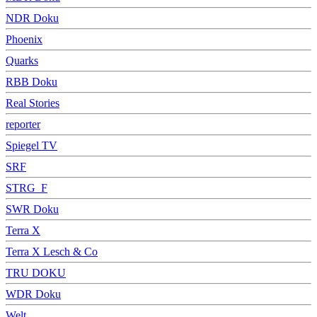
NDR Doku
Phoenix
Quarks
RBB Doku
Real Stories
reporter
Spiegel TV
SRF
STRG_F
SWR Doku
Terra X
Terra X Lesch & Co
TRU DOKU
WDR Doku
Welt