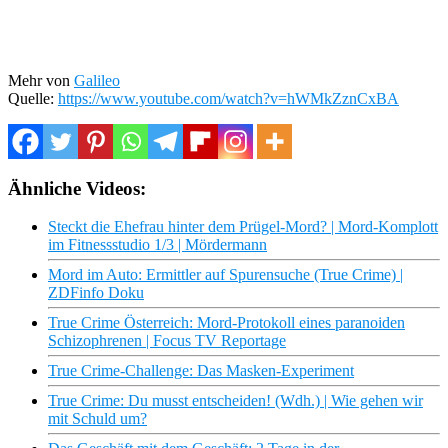
Mehr von
Galileo
Quelle:
https://www.youtube.com/watch?v=hWMkZznCxBA
Ähnliche Videos:
Steckt die Ehefrau hinter dem Prügel-Mord? | Mord-Komplott
im Fitnessstudio 1/3 | Mördermann
Mord im Auto: Ermittler auf Spurensuche (True Crime) |
ZDFinfo Doku
True Crime Österreich: Mord-Protokoll eines paranoiden
Schizophrenen | Focus TV Reportage
True Crime-Challenge: Das Masken-Experiment
True Crime: Du musst entscheiden! (Wdh.) | Wie gehen wir
mit Schuld um?