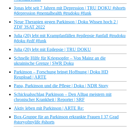
Jonas lebt seit 7 Jahren mit Depression | TRU DOKU #shorts
#depression #mentalhealth #trudoku #funk
Neue Therapien gegen Parkinson | Doku Wissen hoch 2 |
ZDF 3SAT 2022
Julia (20) lebt mit Krampfanfällen #epilepsie #anfall #trudoku
#doku #zdf #funk
Julia (20) lebt mit Epilepsie | TRU DOKU
Schnelle Hilfe für Kriegsopfer – Von Mainz an die
ukrainische Grenze | SWR Doku
Parkinson – Forschung bringt Hoffnung | Doku HD
Reupload | ARTE
Papa, Parkinson und die Pflege | Doku | NDR Story
Schicksalsschlag Parkinson – Den Alltag meistern mit
chronischer Krankheit | Reporter | SRF
Aktiv leben mit Parkinson | ARTE Re:
Box-Gruppe für an Parkinson erkrankte Frauen I 37 Grad
#storyofmylife #shorts