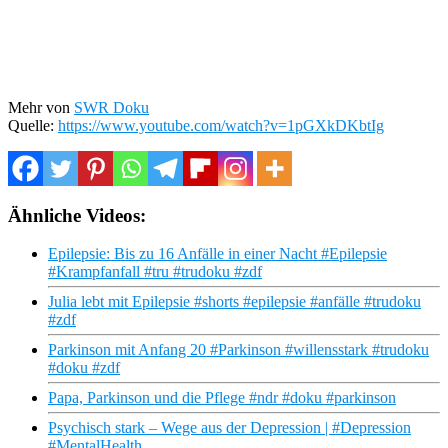
Mehr von
SWR Doku
Quelle:
https://www.youtube.com/watch?v=1pGXkDKbtIg
Ähnliche Videos:
Epilepsie: Bis zu 16 Anfälle in einer Nacht #Epilepsie
#Krampfanfall #tru #trudoku #zdf
Julia lebt mit Epilepsie #shorts #epilepsie #anfälle #trudoku
#zdf
Parkinson mit Anfang 20 #Parkinson #willensstark #trudoku
#doku #zdf
Papa, Parkinson und die Pflege #ndr #doku #parkinson
Psychisch stark – Wege aus der Depression | #Depression
#MentalHealth