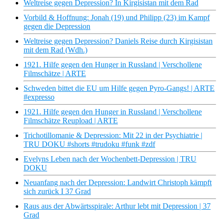
Weltreise gegen Depression? In Kirgisistan mit dem Rad
Vorbild & Hoffnung: Jonah (19) und Philipp (23) im Kampf
gegen die Depression
Weltreise gegen Depression? Daniels Reise durch Kirgisistan
mit dem Rad (Wdh.)
1921. Hilfe gegen den Hunger in Russland | Verschollene
Filmschätze | ARTE
Schweden bittet die EU um Hilfe gegen Pyro-Gangs! | ARTE
#expresso
1921. Hilfe gegen den Hunger in Russland | Verschollene
Filmschätze Reupload | ARTE
Trichotillomanie & Depression: Mit 22 in der Psychiatrie |
TRU DOKU #shorts #trudoku #funk #zdf
Evelyns Leben nach der Wochenbett-Depression | TRU
DOKU
Neuanfang nach der Depression: Landwirt Christoph kämpft
sich zurück I 37 Grad
Raus aus der Abwärtsspirale: Arthur lebt mit Depression | 37
Grad