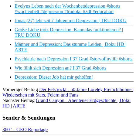
Evelyns Leben nach der Wochenbettdepression #shorts
#wochenbett #depression #trudoku #zdf #education
Jonas (27) lebt seit 7 Jahren mit Depression | TRU DOKU
Große Liebe trotz Depression: Kann das funktionieren? |
TRU DOKU
Männer und Depression: Das stumme Leiden | Doku HD |
ARTE
Psychiatrie nach Depression I 37 Grad #storyofmylife #shorts
Wie fühlt sich Depression an? I 37 Grad #shorts
Depression: Dieser Job hat mir geholfen!
Vorheriger Beitrag
Der Fels rockt - 50 Jahre Loreley Freilichtbühne |
Wiedersehen mit Stars, Feiern und Fans
Nächster Beitrag
Grand Canyon - Abenteuer Erdgeschichte | Doku
HD | ARTE
Sender & Sendungen
360° – GEO Reportage