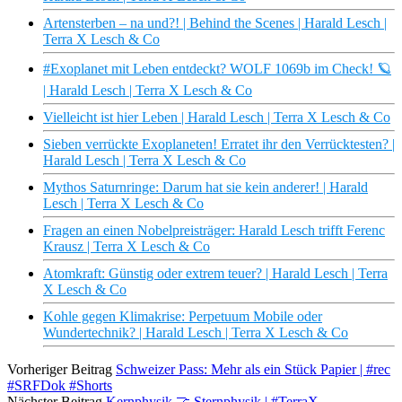
Artensterben – na und?! | Behind the Scenes | Harald Lesch |
Terra X Lesch & Co
#Exoplanet mit Leben entdeckt? WOLF 1069b im Check! 🪐
| Harald Lesch | Terra X Lesch & Co
Vielleicht ist hier Leben | Harald Lesch | Terra X Lesch & Co
Sieben verrückte Exoplaneten! Erratet ihr den Verrücktesten? |
Harald Lesch | Terra X Lesch & Co
Mythos Saturnringe: Darum hat sie kein anderer! | Harald
Lesch | Terra X Lesch & Co
Fragen an einen Nobelpreisträger: Harald Lesch trifft Ferenc
Krausz | Terra X Lesch & Co
Atomkraft: Günstig oder extrem teuer? | Harald Lesch | Terra
X Lesch & Co
Kohle gegen Klimakrise: Perpetuum Mobile oder
Wundertechnik? | Harald Lesch | Terra X Lesch & Co
Vorheriger Beitrag
Schweizer Pass: Mehr als ein Stück Papier | #rec
#SRFDok #Shorts
Nächster Beitrag
Kernphysik 🤝 Sternphysik | #TerraX