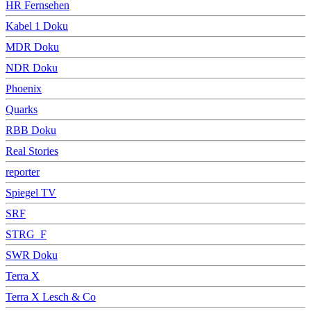
HR Fernsehen
Kabel 1 Doku
MDR Doku
NDR Doku
Phoenix
Quarks
RBB Doku
Real Stories
reporter
Spiegel TV
SRF
STRG_F
SWR Doku
Terra X
Terra X Lesch & Co