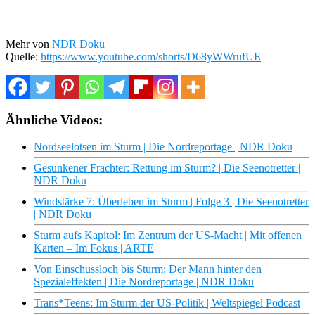
Mehr von
NDR Doku
Quelle:
https://www.youtube.com/shorts/D68yWWrufUE
Ähnliche Videos:
Nordseelotsen im Sturm | Die Nordreportage | NDR Doku
Gesunkener Frachter: Rettung im Sturm? | Die Seenotretter |
NDR Doku
Windstärke 7: Überleben im Sturm | Folge 3 | Die Seenotretter
| NDR Doku
Sturm aufs Kapitol: Im Zentrum der US-Macht | Mit offenen
Karten – Im Fokus | ARTE
Von Einschussloch bis Sturm: Der Mann hinter den
Spezialeffekten | Die Nordreportage | NDR Doku
Trans*Teens: Im Sturm der US-Politik | Weltspiegel Podcast