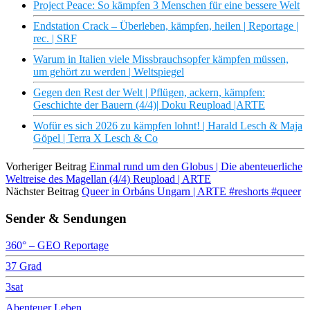
Project Peace: So kämpfen 3 Menschen für eine bessere Welt
Endstation Crack – Überleben, kämpfen, heilen | Reportage |
rec. | SRF
Warum in Italien viele Missbrauchsopfer kämpfen müssen,
um gehört zu werden | Weltspiegel
Gegen den Rest der Welt | Pflügen, ackern, kämpfen:
Geschichte der Bauern (4/4)| Doku Reupload |ARTE
Wofür es sich 2026 zu kämpfen lohnt! | Harald Lesch & Maja
Göpel | Terra X Lesch & Co
Vorheriger Beitrag
Einmal rund um den Globus | Die abenteuerliche
Weltreise des Magellan (4/4) Reupload | ARTE
Nächster Beitrag
Queer in Orbáns Ungarn | ARTE #reshorts #queer
Sender & Sendungen
360° – GEO Reportage
37 Grad
3sat
Abenteuer Leben