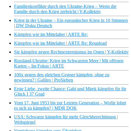
Familienkonflikte durch den Ukraine-Krieg – Wenn die
Familie durch den Krieg zerbricht | Y-Kollektiv
Krieg in der Ukraine – Ein europäischer Krieg in 10 Stimmen
| DW Doku Deutsch
Kämpfen wie im Mittelalter | ARTE Re:
Kämpfen wie im Mittelalter | ARTE Re: Reupload
Sie kämpfen gegen Rechtsextremismus im Osten | Y-Kollektiv
Russland-Ukraine: Krieg im Schwarzen Meer | Mit offenen
Karten – Im Fokus | ARTE
100x gegen den gleichen Gegner kämpfen, ohne zu
gewinnen? | Galileo | ProSieben
Erste Liebe, zweite Chance: Gabi und Mirek kämpfen für ihr
Glück I 37 Grad
Vom 17. Juni 1953 bis zur Letzten Generation – Wofür lohnt
es sich zu kämpfen? | MDR DOK
USA: Schwarze kämpfen für mehr Gleichberechtigung |
Weltspiegel
Vertriebene kämpfen ums Überleben