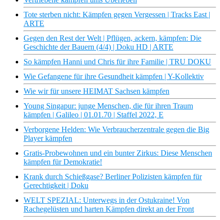
Tote sterben nicht: Kämpfen gegen Vergessen | Tracks East |
ARTE
Gegen den Rest der Welt | Pflügen, ackern, kämpfen: Die
Geschichte der Bauern (4/4) | Doku HD | ARTE
So kämpfen Hanni und Chris für ihre Familie | TRU DOKU
Wie Gefangene für ihre Gesundheit kämpfen | Y-Kollektiv
Wie wir für unsere HEIMAT Sachsen kämpfen
Young Singapur: junge Menschen, die für ihren Traum
kämpfen | Galileo | 01.01.70 | Staffel 2022, E
Verborgene Helden: Wie Verbraucherzentrale gegen die Big
Player kämpfen
Gratis-Probewohnen und ein bunter Zirkus: Diese Menschen
kämpfen für Demokratie!
Krank durch Schießgase? Berliner Polizisten kämpfen für
Gerechtigkeit | Doku
WELT SPEZIAL: Unterwegs in der Ostukraine! Von
Rachegelüsten und harten Kämpfen direkt an der Front