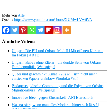
Mehr von
Arte
Quelle:
https://www.youtube.com/shorts/XUMwLVwtiVA
Ähnliche Videos:
Ungarn: Die EU und Orbans Modell | Mit offenen Karten –
Im Fokus | ARTE
Ungarn: Babys ohne Eltern – die dunkle Seite von Orbáns
Familienpolitik | Weltspiegel
Queer und geschminkt: Amaël (20) will sich nicht mehr
verstecken #queer #rainbow #trudoku #zdf
Budapests jüdische Community und die Folgen von Orbáns
Migrationskurs | Weltspiegel
Innovative Ideen gegen Einsamkeit | ARTE #reshorts
Was passiert, wenn man alles Moderne hinter sich lässt? |