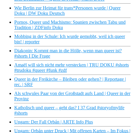
Wie Berlin zur Heimat für trans*Personen wurde | Queer
Doku | DW Doku Deutsch
Pornos, Queer und Machismo: Spanien zwischen Tabu und
Tradition | ZDFinfo Doku
Mobbing in der Schule: Ich wurde gemobbt, weil ich queer
bin! | reporter
Diakonin: Kommt man in die Hölle, wenn man queer ist?
#shorts I Die Frage
Amaël will sich nicht mehr verstecken | TRU DOKU #shorts
#trudoku #queer #funk #zdf
Queer in der Freikirche – Bleiben oder gehen? | Reportage |
rec. | SRF
Als schwules Paar von der Großstadt aufs Land | Queer in der
Provinz
Katholisch und queer – geht das? I 37 Grad #storyofmylife
#shorts
Ungarn: Der Fall Orbán | ARTE Info Plus
Ungarn: Orbán unter Druck | Mit offenen Karten – Im Fokus |