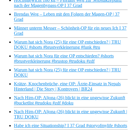
Höchstgewicht 180 kg – Florians Weg zur Selbstakzeptanz
nach der Magenbypass-OP I 37 Grad
Brendas Weg – Leben mit den Folgen der Magen-OP | 37
Grad
Männer unterm Messer – Schönheit-OP für ein neues Ich I 37
Grad
Warum hat sich Nora (25) für eine OP entschieden? | TRU
DOKU #shorts #brustverkleinerung #funk #tru
Warum hat sich Nora für eine OP entschieden? #shorts
#brustverkleinerung #brustop #trudoku #zdf
Warum hat sich Nora (25) für eine OP entschieden? | TRU
DOKU
Krätze, Knochenbrüche, eine OP: Ärzte-Einsatz in Nepals
Hinterland | Die Story | Kontrovers | BR24
Nach Hirn-OP: Aljona (26) blickt in eine ungewisse Zukunft
#bucketlist #trudoku #zdf #doku
Nach Hirn-OP: Aljona (26) blickt in eine ungewisse Zukunft |
TRU DOKU
Habe ich eine Situationship? I 37 Grad #storyofmylife #shorts