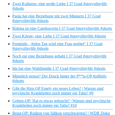
Zwei Kulturen- eine große Liebe I 37 Grad #storyofmylife
#shorts
Paula hat eine Beziehung mit zwei Männern I 37 Grad
#storyofmylife #shorts
Rubina ist eine Careleaverin I 37 Grad #storyofmylife #shorts
Zwei Kriege- eine Liebe I 37 Grad #storyofmylife #shorts
Femizide: „Jeden Tag wird eine Frau getötet“ I 37 Grad
#storyofmylife #shorts
Noch nie eine Beziehung gehabt I 37 Grad #storyofmylife
#shorts
Ida hat eine Wahlfamilie I 37 Grad #storyofmylife #shorts
Männlich genug? Der Druck hinter der P**is-OP #zdfinfo
#shorts
Gibt die Hirn-OP Emely ein neues Leben? | Warum sind
psychische Krankheiten noch immer ein Tabu? #9
Gehirn-OP: Hat es etwas gebracht? | Warum sind psychische
Krankheiten noch immer ein Tabu? #10
Brust-OP: Risiken von Silikon verschwiegen? | WDR Doku