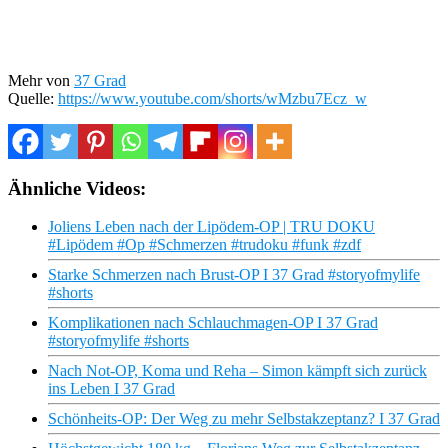
Mehr von
37 Grad
Quelle:
https://www.youtube.com/shorts/wMzbu7Ecz_w
Ähnliche Videos:
Joliens Leben nach der Lipödem-OP | TRU DOKU
#Lipödem #Op #Schmerzen #trudoku #funk #zdf
Starke Schmerzen nach Brust-OP I 37 Grad #storyofmylife
#shorts
Komplikationen nach Schlauchmagen-OP I 37 Grad
#storyofmylife #shorts
Nach Not-OP, Koma und Reha – Simon kämpft sich zurück
ins Leben I 37 Grad
Schönheits-OP: Der Weg zu mehr Selbstakzeptanz? I 37 Grad