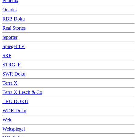
Phoenix
Quarks
RBB Doku
Real Stories
reporter
Spiegel TV
SRF
STRG_F
SWR Doku
Terra X
Terra X Lesch & Co
TRU DOKU
WDR Doku
Welt
Weltspiegel