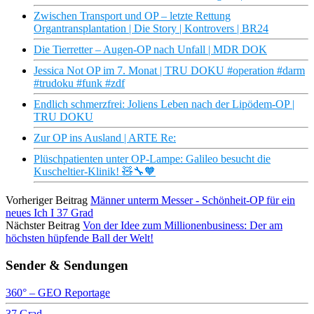
Zwischen Transport und OP – letzte Rettung
Organtransplantation | Die Story | Kontrovers | BR24
Die Tierretter – Augen-OP nach Unfall | MDR DOK
Jessica Not OP im 7. Monat | TRU DOKU #operation #darm
#trudoku #funk #zdf
Endlich schmerzfrei: Joliens Leben nach der Lipödem-OP |
TRU DOKU
Zur OP ins Ausland | ARTE Re:
Plüschpatienten unter OP-Lampe: Galileo besucht die
Kuscheltier-Klinik! 🧸🔧🧡
Vorheriger Beitrag
Männer unterm Messer - Schönheit-OP für ein
neues Ich I 37 Grad
Nächster Beitrag
Von der Idee zum Millionenbusiness: Der am
höchsten hüpfende Ball der Welt!
Sender & Sendungen
360° – GEO Reportage
37 Grad