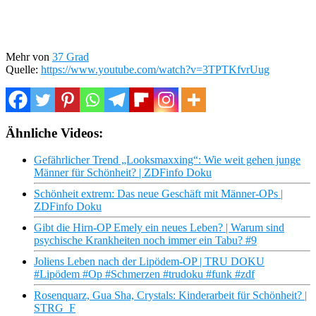
Mehr von
37 Grad
Quelle:
https://www.youtube.com/watch?v=3TPTKfvrUug
Ähnliche Videos:
Gefährlicher Trend „Looksmaxxing“: Wie weit gehen junge
Männer für Schönheit? | ZDFinfo Doku
Schönheit extrem: Das neue Geschäft mit Männer-OPs |
ZDFinfo Doku
Gibt die Hirn-OP Emely ein neues Leben? | Warum sind
psychische Krankheiten noch immer ein Tabu? #9
Joliens Leben nach der Lipödem-OP | TRU DOKU
#Lipödem #Op #Schmerzen #trudoku #funk #zdf
Rosenquarz, Gua Sha, Crystals: Kinderarbeit für Schönheit? |
STRG_F