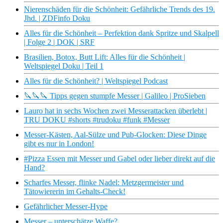
Nierenschäden für die Schönheit: Gefährliche Trends des 19.
Jhd. | ZDFinfo Doku
Alles für die Schönheit – Perfektion dank Spritze und Skalpell
| Folge 2 | DOK | SRF
Brasilien, Botox, Butt Lift: Alles für die Schönheit |
Weltspiegel Doku | Teil 1
Alles für die Schönheit? | Weltspiegel Podcast
🔪🔪🔪 Tipps gegen stumpfe Messer | Galileo | ProSieben
Lauro hat in sechs Wochen zwei Messerattacken überlebt |
TRU DOKU #shorts #trudoku #funk #Messer
Messer-Kästen, Aal-Sülze und Pub-Glocken: Diese Dinge
gibt es nur in London!
#Pizza Essen mit Messer und Gabel oder lieber direkt auf die
Hand?
Scharfes Messer, flinke Nadel: Metzgermeister und
Tätowiererin im Gehalts-Check!
Gefährlicher Messer-Hype
Messer – unterschätze Waffe?