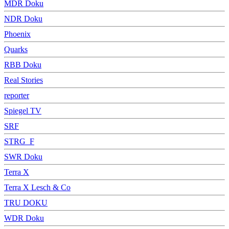
MDR Doku
NDR Doku
Phoenix
Quarks
RBB Doku
Real Stories
reporter
Spiegel TV
SRF
STRG_F
SWR Doku
Terra X
Terra X Lesch & Co
TRU DOKU
WDR Doku