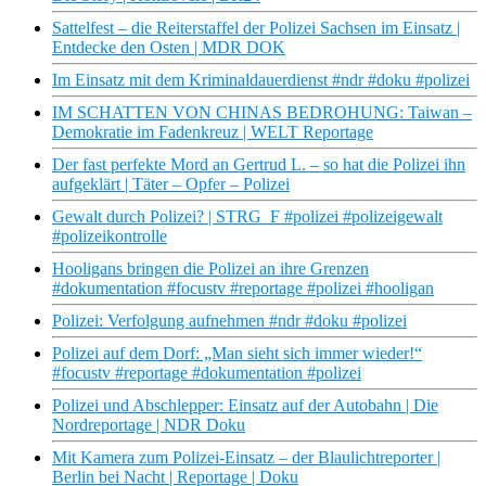
Sattelfest – die Reiterstaffel der Polizei Sachsen im Einsatz |
Entdecke den Osten | MDR DOK
Im Einsatz mit dem Kriminaldauerdienst #ndr #doku #polizei
IM SCHATTEN VON CHINAS BEDROHUNG: Taiwan –
Demokratie im Fadenkreuz | WELT Reportage
Der fast perfekte Mord an Gertrud L. – so hat die Polizei ihn
aufgeklärt | Täter – Opfer – Polizei
Gewalt durch Polizei? | STRG_F #polizei #polizeigewalt
#polizeikontrolle
Hooligans bringen die Polizei an ihre Grenzen
#dokumentation #focustv #reportage #polizei #hooligan
Polizei: Verfolgung aufnehmen #ndr #doku #polizei
Polizei auf dem Dorf: „Man sieht sich immer wieder!“
#focustv #reportage #dokumentation #polizei
Polizei und Abschlepper: Einsatz auf der Autobahn | Die
Nordreportage | NDR Doku
Mit Kamera zum Polizei-Einsatz – der Blaulichtreporter |
Berlin bei Nacht | Reportage | Doku