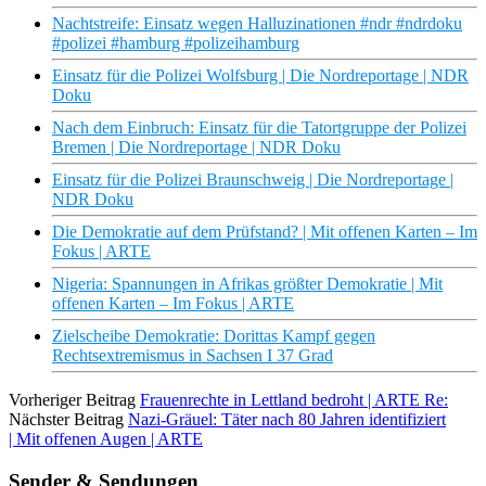
Nachtstreife: Einsatz wegen Halluzinationen #ndr #ndrdoku
#polizei #hamburg #polizeihamburg
Einsatz für die Polizei Wolfsburg | Die Nordreportage | NDR
Doku
Nach dem Einbruch: Einsatz für die Tatortgruppe der Polizei
Bremen | Die Nordreportage | NDR Doku
Einsatz für die Polizei Braunschweig | Die Nordreportage |
NDR Doku
Die Demokratie auf dem Prüfstand? | Mit offenen Karten – Im
Fokus | ARTE
Nigeria: Spannungen in Afrikas größter Demokratie | Mit
offenen Karten – Im Fokus | ARTE
Zielscheibe Demokratie: Dorittas Kampf gegen
Rechtsextremismus in Sachsen I 37 Grad
Vorheriger Beitrag
Frauenrechte in Lettland bedroht | ARTE Re:
Nächster Beitrag
Nazi-Gräuel: Täter nach 80 Jahren identifiziert
| Mit offenen Augen | ARTE
Sender & Sendungen