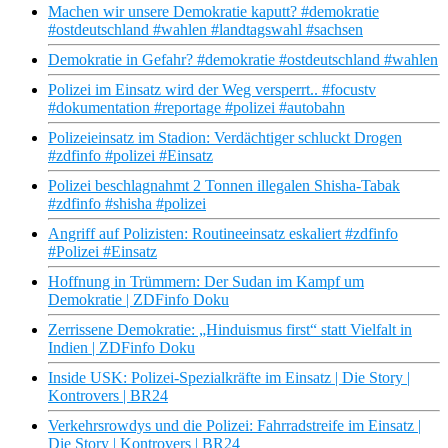
Machen wir unsere Demokratie kaputt? #demokratie
#ostdeutschland #wahlen #landtagswahl #sachsen
Demokratie in Gefahr? #demokratie #ostdeutschland #wahlen
Polizei im Einsatz wird der Weg versperrt.. #focustv
#dokumentation #reportage #polizei #autobahn
Polizeieinsatz im Stadion: Verdächtiger schluckt Drogen
#zdfinfo #polizei #Einsatz
Polizei beschlagnahmt 2 Tonnen illegalen Shisha-Tabak
#zdfinfo #shisha #polizei
Angriff auf Polizisten: Routineeinsatz eskaliert #zdfinfo
#Polizei #Einsatz
Hoffnung in Trümmern: Der Sudan im Kampf um
Demokratie | ZDFinfo Doku
Zerrissene Demokratie: „Hinduismus first“ statt Vielfalt in
Indien | ZDFinfo Doku
Inside USK: Polizei-Spezialkräfte im Einsatz | Die Story |
Kontrovers | BR24
Verkehrsrowdys und die Polizei: Fahrradstreife im Einsatz |
Die Story | Kontrovers | BR24