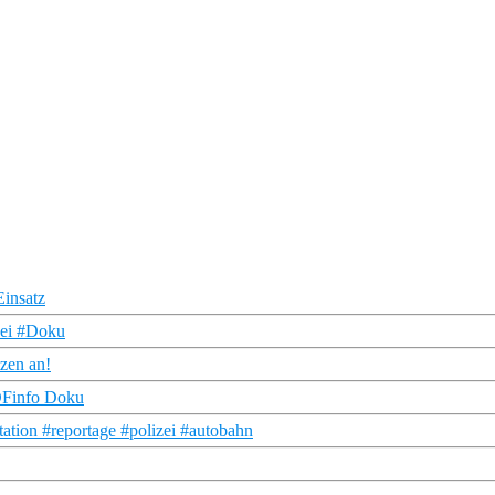
Einsatz
zei #Doku
tzen an!
ZDFinfo Doku
tation #reportage #polizei #autobahn