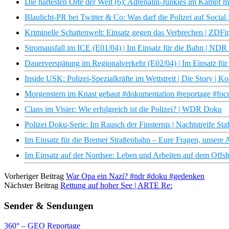
Die härtesten Orte der Welt (6): Adrenalin-Junkies im Kampf m
Blaulicht-PR bei Twitter & Co: Was darf die Polizei auf Soci
Kriminelle Schattenwelt: Einsatz gegen das Verbrechen | ZDF
Stromausfall im ICE (E01/04) | Im Einsatz für die Bahn | ND
Dauerverspätung im Regionalverkehr (E02/04) | Im Einsatz f
Inside USK: Polizei-Spezialkräfte im Wettstreit | Die Story | K
Morgenstern im Knast gebaut #dokumentation #reportage #focus
Clans im Visier: Wie erfolgreich ist die Polizei? | WDR Doku
Polizei Doku-Serie: Im Rausch der Finsternis | Nachtstreife St
Im Einsatz für die Bremer Straßenbahn – Eure Fragen, unser
Im Einsatz auf der Nordsee: Leben und Arbeiten auf dem Offsh
Vorheriger Beitrag
War Opa ein Nazi? #ndr #doku #gedenken
Nächster Beitrag
Rettung auf hoher See | ARTE Re:
Sender & Sendungen
360° – GEO Reportage