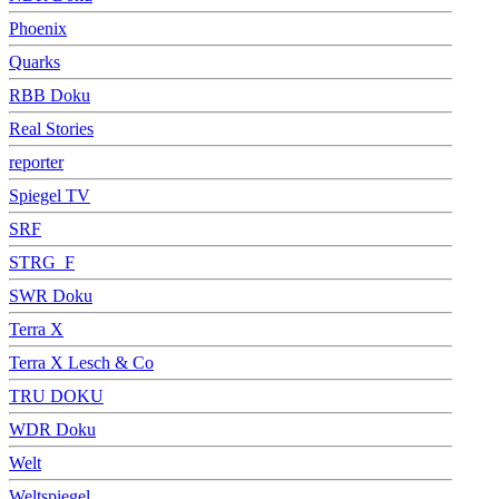
Phoenix
Quarks
RBB Doku
Real Stories
reporter
Spiegel TV
SRF
STRG_F
SWR Doku
Terra X
Terra X Lesch & Co
TRU DOKU
WDR Doku
Welt
Weltspiegel