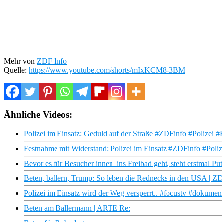
Mehr von
ZDF Info
Quelle:
https://www.youtube.com/shorts/mIxKCM8-3BM
Ähnliche Videos:
Polizei im Einsatz: Geduld auf der Straße #ZDFinfo #Polizei #
Festnahme mit Widerstand: Polizei im Einsatz #ZDFinfo #Poli
Bevor es für Besucher innen ins Freibad geht, steht erstmal Pu
Beten, ballern, Trump: So leben die Rednecks in den USA | 
Polizei im Einsatz wird der Weg versperrt.. #focustv #dokumen
Beten am Ballermann | ARTE Re: