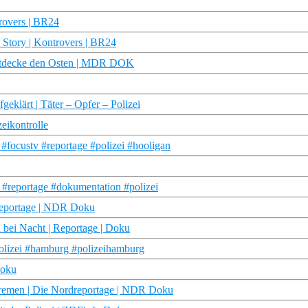
trovers | BR24
e Story | Kontrovers | BR24
 | Entdecke den Osten | MDR DOK
fgeklärt | Täter – Opfer – Polizei
eikontrolle
#focustv #reportage #polizei #hooligan
v #reportage #dokumentation #polizei
dreportage | NDR Doku
n bei Nacht | Reportage | Doku
polizei #hamburg #polizeihamburg
Doku
 Bremen | Die Nordreportage | NDR Doku