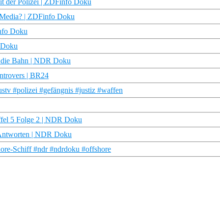
it der Polizei | ZDFinfo Doku
al Media? | ZDFinfo Doku
info Doku
R Doku
ür die Bahn | NDR Doku
ontrovers | BR24
tv #polizei #gefängnis #justiz #waffen
affel 5 Folge 2 | NDR Doku
e Antworten | NDR Doku
ore-Schiff #ndr #ndrdoku #offshore