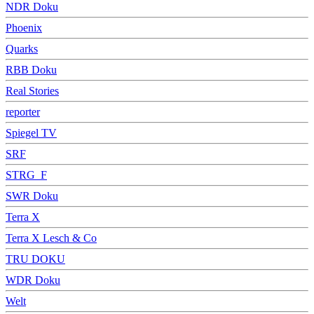
NDR Doku
Phoenix
Quarks
RBB Doku
Real Stories
reporter
Spiegel TV
SRF
STRG_F
SWR Doku
Terra X
Terra X Lesch & Co
TRU DOKU
WDR Doku
Welt