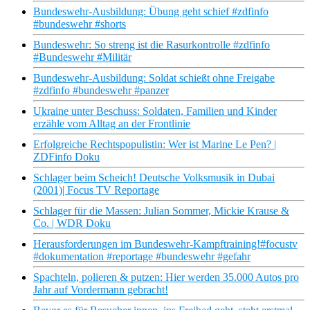
Bundeswehr-Ausbildung: Übung geht schief #zdfinfo
#bundeswehr #shorts
Bundeswehr: So streng ist die Rasurkontrolle #zdfinfo
#Bundeswehr #Militär
Bundeswehr-Ausbildung: Soldat schießt ohne Freigabe
#zdfinfo #bundeswehr #panzer
Ukraine unter Beschuss: Soldaten, Familien und Kinder
erzähle vom Alltag an der Frontlinie
Erfolgreiche Rechtspopulistin: Wer ist Marine Le Pen? |
ZDFinfo Doku
Schlager beim Scheich! Deutsche Volksmusik in Dubai
(2001)| Focus TV Reportage
Schlager für die Massen: Julian Sommer, Mickie Krause &
Co. | WDR Doku
Herausforderungen im Bundeswehr-Kampftraining!#focustv
#dokumentation #reportage #bundeswehr #gefahr
Spachteln, polieren & putzen: Hier werden 35.000 Autos pro
Jahr auf Vordermann gebracht!