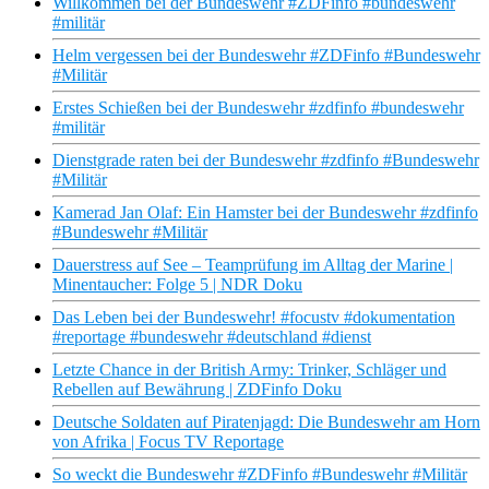
Willkommen bei der Bundeswehr #ZDFinfo #bundeswehr
#militär
Helm vergessen bei der Bundeswehr #ZDFinfo #Bundeswehr
#Militär
Erstes Schießen bei der Bundeswehr #zdfinfo #bundeswehr
#militär
Dienstgrade raten bei der Bundeswehr #zdfinfo #Bundeswehr
#Militär
Kamerad Jan Olaf: Ein Hamster bei der Bundeswehr #zdfinfo
#Bundeswehr #Militär
Dauerstress auf See – Teamprüfung im Alltag der Marine |
Minentaucher: Folge 5 | NDR Doku
Das Leben bei der Bundeswehr! #focustv #dokumentation
#reportage #bundeswehr #deutschland #dienst
Letzte Chance in der British Army: Trinker, Schläger und
Rebellen auf Bewährung | ZDFinfo Doku
Deutsche Soldaten auf Piratenjagd: Die Bundeswehr am Horn
von Afrika | Focus TV Reportage
So weckt die Bundeswehr #ZDFinfo #Bundeswehr #Militär