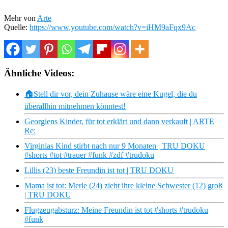
Mehr von
Arte
Quelle:
https://www.youtube.com/watch?v=iHM9aFqx9Ac
Ähnliche Videos:
🏠Stell dir vor, dein Zuhause wäre eine Kugel, die du
überallhin mitnehmen könntest!
Georgiens Kinder, für tot erklärt und dann verkauft | ARTE
Re:
Virginias Kind stirbt nach nur 9 Monaten | TRU DOKU
#shorts #tot #trauer #funk #zdf #trudoku
Lillis (23) beste Freundin ist tot | TRU DOKU
Mama ist tot: Merle (24) zieht ihre kleine Schwester (12) groß
| TRU DOKU
Flugzeugabsturz: Meine Freundin ist tot #shorts #trudoku
#funk