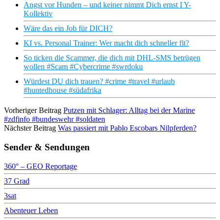
Angst vor Hunden – und keiner nimmt Dich ernst I Y-
Kollektiv
Wäre das ein Job für DICH?
KI vs. Personal Trainer: Wer macht dich schneller fit?
So ticken die Scammer, die dich mit DHL-SMS betrügen
wollen #Scam #Cybercrime #swrdoku
Würdest DU dich trauen? #crime #travel #urlaub
#huntedhouse #südafrika
Vorheriger Beitrag
Putzen mit Schlager: Alltag bei der Marine
#zdfinfo #bundeswehr #soldaten
Nächster Beitrag
Was passiert mit Pablo Escobars Nilpferden?
Sender & Sendungen
360° – GEO Reportage
37 Grad
3sat
Abenteuer Leben