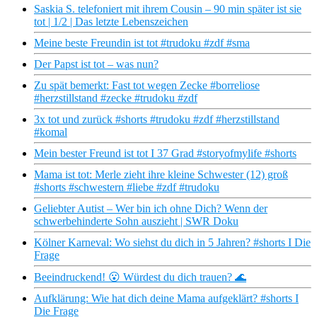
Saskia S. telefoniert mit ihrem Cousin – 90 min später ist sie
tot | 1/2 | Das letzte Lebenszeichen
Meine beste Freundin ist tot #trudoku #zdf #sma
Der Papst ist tot – was nun?
Zu spät bemerkt: Fast tot wegen Zecke #borreliose
#herzstillstand #zecke #trudoku #zdf
3x tot und zurück #shorts #trudoku #zdf #herzstillstand
#komal
Mein bester Freund ist tot I 37 Grad #storyofmylife #shorts
Mama ist tot: Merle zieht ihre kleine Schwester (12) groß
#shorts #schwestern #liebe #zdf #trudoku
Geliebter Autist – Wer bin ich ohne Dich? Wenn der
schwerbehinderte Sohn auszieht | SWR Doku
Kölner Karneval: Wo siehst du dich in 5 Jahren? #shorts I Die
Frage
Beeindruckend! 😮 Würdest du dich trauen? 🌊
Aufklärung: Wie hat dich deine Mama aufgeklärt? #shorts I
Die Frage