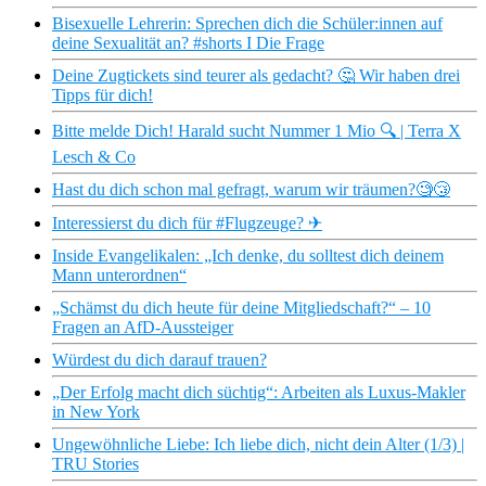
Bisexuelle Lehrerin: Sprechen dich die Schüler:innen auf
deine Sexualität an? #shorts I Die Frage
Deine Zugtickets sind teurer als gedacht? 🤔 Wir haben drei
Tipps für dich!
Bitte melde Dich! Harald sucht Nummer 1 Mio 🔍 | Terra X
Lesch & Co
Hast du dich schon mal gefragt, warum wir träumen?🧐😴
Interessierst du dich für #Flugzeuge? ✈
Inside Evangelikalen: „Ich denke, du solltest dich deinem
Mann unterordnen“
„Schämst du dich heute für deine Mitgliedschaft?“ – 10
Fragen an AfD-Aussteiger
Würdest du dich darauf trauen?
„Der Erfolg macht dich süchtig“: Arbeiten als Luxus-Makler
in New York
Ungewöhnliche Liebe: Ich liebe dich, nicht dein Alter (1/3) |
TRU Stories