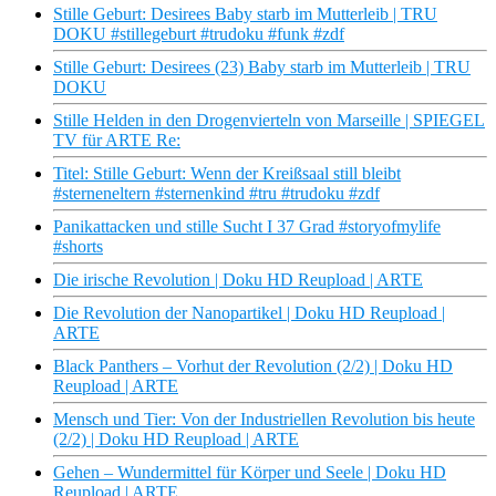
Stille Geburt: Desirees Baby starb im Mutterleib | TRU
DOKU #stillegeburt #trudoku #funk #zdf
Stille Geburt: Desirees (23) Baby starb im Mutterleib | TRU
DOKU
Stille Helden in den Drogenvierteln von Marseille | SPIEGEL
TV für ARTE Re:
Titel: Stille Geburt: Wenn der Kreißsaal still bleibt
#sterneneltern #sternenkind #tru #trudoku #zdf
Panikattacken und stille Sucht I 37 Grad #storyofmylife
#shorts
Die irische Revolution | Doku HD Reupload | ARTE
Die Revolution der Nanopartikel | Doku HD Reupload |
ARTE
Black Panthers – Vorhut der Revolution (2/2) | Doku HD
Reupload | ARTE
Mensch und Tier: Von der Industriellen Revolution bis heute
(2/2) | Doku HD Reupload | ARTE
Gehen – Wundermittel für Körper und Seele | Doku HD
Reupload | ARTE