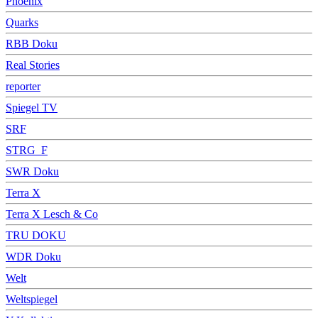
Phoenix
Quarks
RBB Doku
Real Stories
reporter
Spiegel TV
SRF
STRG_F
SWR Doku
Terra X
Terra X Lesch & Co
TRU DOKU
WDR Doku
Welt
Weltspiegel