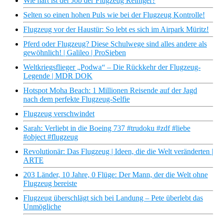
Wie hart ist der Job der Flugzeug Reiniger?
Selten so einen hohen Puls wie bei der Flugzeug Kontrolle!
Flugzeug vor der Haustür: So lebt es sich im Airpark Müritz!
Pferd oder Flugzeug? Diese Schulwege sind alles andere als
gewöhnlich! | Galileo | ProSieben
Weltkriegsflieger „Podwa“ – Die Rückkehr der Flugzeug-
Legende | MDR DOK
Hotspot Moha Beach: 1 Millionen Reisende auf der Jagd
nach dem perfekte Flugzeug-Selfie
Flugzeug verschwindet
Sarah: Verliebt in die Boeing 737 #trudoku #zdf #liebe
#object #flugzeug
Revolutionär: Das Flugzeug | Ideen, die die Welt veränderten |
ARTE
203 Länder, 10 Jahre, 0 Flüge: Der Mann, der die Welt ohne
Flugzeug bereiste
Flugzeug überschlägt sich bei Landung – Pete überlebt das
Unmögliche