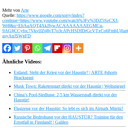
Mehr von
Arte
Quelle:
https://www.google.com/sorry/index?
continue=https://www.youtube.com/watch%3Fv%3DZ5SzCXJ-
Wr8&q=EhAqAQT4AkJIywACAAAAAAAEGMCu-
9AGIjCCyfoc7VkvlJZtj8vT7o3cAPcHSDIDrGcVTxCo6FmhUjf
asyAnJSWgFD
Ähnliche Videos:
Estland: Steht der Krieg vor der Haustür? | ARTE #shorts
#trackseast
Musk Town: Raketenstart direkt vor der Haustür | Weltspiegel
China’s Pool-Siedlung: 2,5 km Wasserspaß direkt vor der
Haustür!
Flugzeug vor der Haustür: So lebt es sich im Airpark Müritz!
Russische Bedrohung vor der HAUSTÜR? Training für den
Ernstfall in Finnland! | Galileo