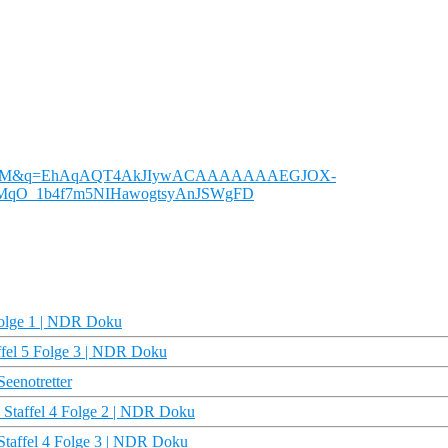
ZLhhHXM&q=EhAqAQT4AkJIywACAAAAAAAEGJOX-
MqO_1b4f7m5NIHawogtsyAnJSWgFD
 Folge 1 | NDR Doku
taffel 5 Folge 3 | NDR Doku
Seenotretter
fe Staffel 4 Folge 2 | NDR Doku
 Staffel 4 Folge 3 | NDR Doku