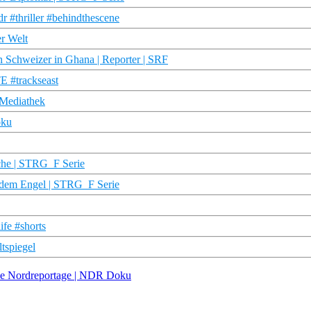
r #thriller #behindthescene
r Welt
Schweizer in Ghana | Reporter | SRF
E #trackseast
D Mediathek
oku
iche | STRG_F Serie
t dem Engel | STRG_F Serie
fe #shorts
ltspiegel
Die Nordreportage | NDR Doku