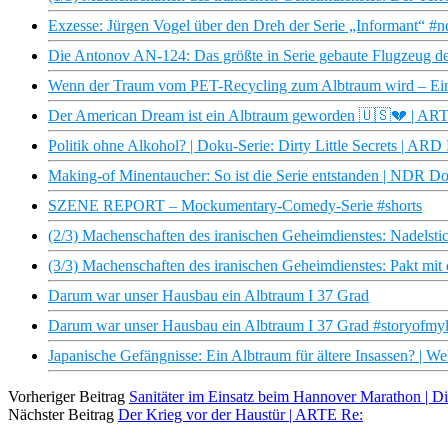
Exzesse: Jürgen Vogel über den Dreh der Serie „Informant“ #nd
Die Antonov AN-124: Das größte in Serie gebaute Flugzeug de
Wenn der Traum vom PET-Recycling zum Albtraum wird – Ein 
Der American Dream ist ein Albtraum geworden 🇺🇸💔 | ART
Politik ohne Alkohol? | Doku-Serie: Dirty Little Secrets | AR
Making-of Minentaucher: So ist die Serie entstanden | NDR D
SZENE REPORT – Mockumentary-Comedy-Serie #shorts
(2/3) Machenschaften des iranischen Geheimdienstes: Nadelst
(3/3) Machenschaften des iranischen Geheimdienstes: Pakt mi
Darum war unser Hausbau ein Albtraum I 37 Grad
Darum war unser Hausbau ein Albtraum I 37 Grad #storyofmyli
Japanische Gefängnisse: Ein Albtraum für ältere Insassen? | We
Vorheriger Beitrag
Sanitäter im Einsatz beim Hannover Marathon | 
Nächster Beitrag
Der Krieg vor der Haustür | ARTE Re: