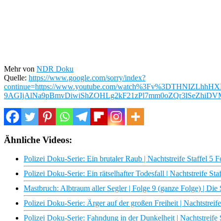
Mehr von
NDR Doku
Quelle:
https://www.google.com/sorry/index?
continue=https://www.youtube.com/watch%3Fv%3DTHNI
9AGIjAlNa9pBmvDiwiShZOHLg2kF21zPl7mm0oZQr3lSeZhiDV
Ähnliche Videos:
Polizei Doku-Serie: Ein brutaler Raub | Nachtstreife Staffel 5
Polizei Doku-Serie: Ein rätselhafter Todesfall | Nachtstreife S
Mastbruch: Albtraum aller Segler | Folge 9 (ganze Folge) | Die 
Polizei Doku-Serie: Ärger auf der großen Freiheit | Nachtstrei
Polizei Doku-Serie: Fahndung in der Dunkelheit | Nachtstreife