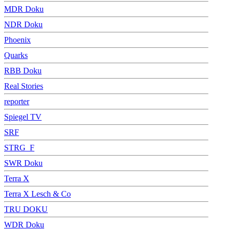
MDR Doku
NDR Doku
Phoenix
Quarks
RBB Doku
Real Stories
reporter
Spiegel TV
SRF
STRG_F
SWR Doku
Terra X
Terra X Lesch & Co
TRU DOKU
WDR Doku