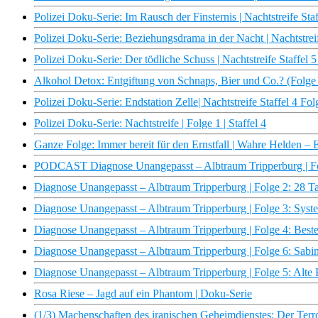
Polizei Doku-Serie: Im Rausch der Finsternis | Nachtstreife St
Polizei Doku-Serie: Beziehungsdrama in der Nacht | Nachtstre
Polizei Doku-Serie: Der tödliche Schuss | Nachtstreife Staffe
Alkohol Detox: Entgiftung von Schnaps, Bier und Co.? (Folg
Polizei Doku-Serie: Endstation Zelle| Nachtstreife Staffel 4 F
Polizei Doku-Serie: Nachtstreife | Folge 1 | Staffel 4
Ganze Folge: Immer bereit für den Ernstfall | Wahre Helden 
PODCAST Diagnose Unangepasst – Albtraum Tripperburg | 
Diagnose Unangepasst – Albtraum Tripperburg | Folge 2: 
Diagnose Unangepasst – Albtraum Tripperburg | Folge 3: 
Diagnose Unangepasst – Albtraum Tripperburg | Folge 4: 
Diagnose Unangepasst – Albtraum Tripperburg | Folge 6: 
Diagnose Unangepasst – Albtraum Tripperburg | Folge 5: 
Rosa Riese – Jagd auf ein Phantom | Doku-Serie
(1/3) Machenschaften des iranischen Geheimdienstes: Der Ter