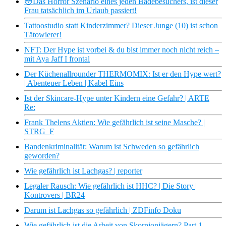
😳Das Horror Szenario eines jeden Badebesuchers, ist dieser
Frau tatsächlich im Urlaub passiert!
Tattoostudio statt Kinderzimmer? Dieser Junge (10) ist schon
Tätowierer!
NFT: Der Hype ist vorbei & du bist immer noch nicht reich –
mit Aya Jaff I frontal
Der Küchenallrounder THERMOMIX: Ist er den Hype wert?
| Abenteuer Leben | Kabel Eins
Ist der Skincare-Hype unter Kindern eine Gefahr? | ARTE
Re:
Frank Thelens Aktien: Wie gefährlich ist seine Masche? |
STRG_F
Bandenkriminalität: Warum ist Schweden so gefährlich
geworden?
Wie gefährlich ist Lachgas? | reporter
Legaler Rausch: Wie gefährlich ist HHC? | Die Story |
Kontrovers | BR24
Darum ist Lachgas so gefährlich | ZDFinfo Doku
Wie gefährlich ist die Arbeit von Skorpionjägern? Part 1