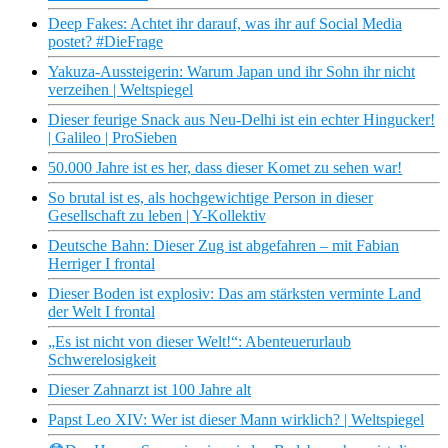
Deep Fakes: Achtet ihr darauf, was ihr auf Social Media
postet? #DieFrage
Yakuza-Aussteigerin: Warum Japan und ihr Sohn ihr nicht
verzeihen | Weltspiegel
Dieser feurige Snack aus Neu-Delhi ist ein echter Hingucker!
| Galileo | ProSieben
50.000 Jahre ist es her, dass dieser Komet zu sehen war!
So brutal ist es, als hochgewichtige Person in dieser
Gesellschaft zu leben | Y-Kollektiv
Deutsche Bahn: Dieser Zug ist abgefahren – mit Fabian
Herriger I frontal
Dieser Boden ist explosiv: Das am stärksten verminte Land
der Welt I frontal
„Es ist nicht von dieser Welt!“: Abenteuerurlaub
Schwerelosigkeit
Dieser Zahnarzt ist 100 Jahre alt
Papst Leo XIV: Wer ist dieser Mann wirklich? | Weltspiegel