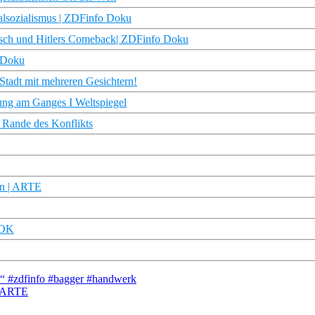
alsozialismus | ZDFinfo Doku
tsch und Hitlers Comeback| ZDFinfo Doku
 Doku
Stadt mit mehreren Gesichtern!
sung am Ganges I Weltspiegel
 Rande des Konflikts
ien | ARTE
DOK
n.“ #zdfinfo #bagger #handwerk
 | ARTE