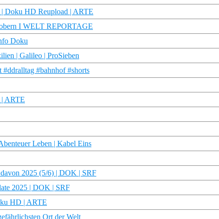
et | Doku HD Reupload | ARTE
in erobern I WELT REPORTAGE
info Doku
ien | Galileo | ProSieben
 #ddralltag #bahnhof #shorts
e | ARTE
 Abenteuer Leben | Kabel Eins
d davon 2025 (5/6) | DOK | SRF
date 2025 | DOK | SRF
 Doku HD | ARTE
fährlichsten Ort der Welt