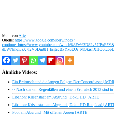
Mehr von
Arte
Quelle:
https://www.google.com/sorry/index?
continue=https://www.youtube.com/watch%3Fv%3D82v57f
dLWNmqKaX7f2VSDm8H_hsgaqBxYx0EQi_MOkishXHQ0luop
Ähnliche Videos:
Ein Erdrutsch und die langen Folgen: Der Concordiasee | M
👀Nach starken Regenfällen und einem Erdrutsch 2012 sind i
Libanon: Krisenstaat am Abgrund | Doku HD | ARTE
Libanon: Krisenstaat am Abgrund | Doku HD Reupload | ART
Pool am Abgrund | Mit offenen Augen | ARTE