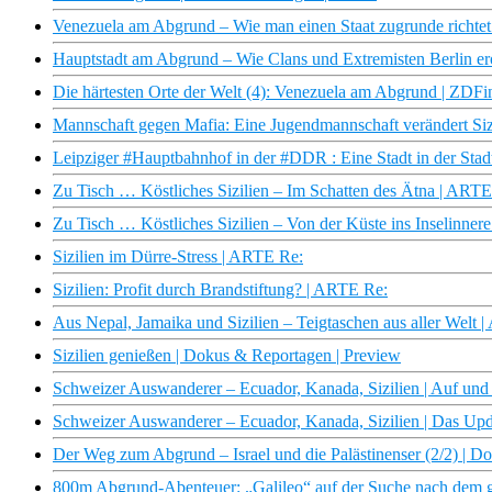
Venezuela am Abgrund – Wie man einen Staat zugrunde richt
Hauptstadt am Abgrund – Wie Clans und Extremisten Berl
Die härtesten Orte der Welt (4): Venezuela am Abgrund | ZDF
Mannschaft gegen Mafia: Eine Jugendmannschaft verändert Sizil
Leipziger #Hauptbahnhof in der #DDR : Eine Stadt in der Stadt
Zu Tisch … Köstliches Sizilien – Im Schatten des Ätna | ARTE
Zu Tisch … Köstliches Sizilien – Von der Küste ins Inselinner
Sizilien im Dürre-Stress | ARTE Re:
Sizilien: Profit durch Brandstiftung? | ARTE Re:
Aus Nepal, Jamaika und Sizilien – Teigtaschen aus aller Welt |
Sizilien genießen | Dokus & Reportagen | Preview
Schweizer Auswanderer – Ecuador, Kanada, Sizilien | Auf un
Schweizer Auswanderer – Ecuador, Kanada, Sizilien | Das Up
Der Weg zum Abgrund – Israel und die Palästinenser (2/2) |
800m Abgrund-Abenteuer: „Galileo“ auf der Suche nach dem ge