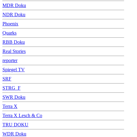
MDR Doku
NDR Doku
Phoenix
Quarks
RBB Doku
Real Stories
reporter
Spiegel TV
SRF
STRG_F
SWR Doku
Terra X
Terra X Lesch & Co
TRU DOKU
WDR Doku