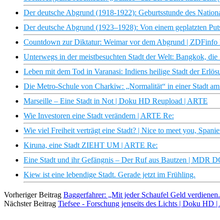
Der deutsche Abgrund (1918-1922): Geburtsstunde des Nation
Der deutsche Abgrund (1923–1928): Von einem geplatzten Pu
Countdown zur Diktatur: Weimar vor dem Abgrund | ZDFinfo
Unterwegs in der meistbesuchten Stadt der Welt: Bangkok, die 
Leben mit dem Tod in Varanasi: Indiens heilige Stadt der Erlö
Die Metro-Schule von Charkiw: „Normalität“ in einer Stadt am
Marseille – Eine Stadt in Not | Doku HD Reupload | ARTE
Wie Investoren eine Stadt verändern | ARTE Re:
Wie viel Freiheit verträgt eine Stadt? | Nice to meet you, Span
Kiruna, eine Stadt ZIEHT UM | ARTE Re:
Eine Stadt und ihr Gefängnis – Der Ruf aus Bautzen | MDR 
Kiew ist eine lebendige Stadt. Gerade jetzt im Frühling.
Vorheriger Beitrag
Baggerfahrer: „Mit jeder Schaufel Geld verdiene
Nächster Beitrag
Tiefsee - Forschung jenseits des Lichts | Doku HD