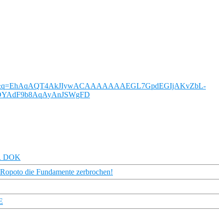
PxF5Y&q=EhAqAQT4AkJIywACAAAAAAAEGL7GpdEGIjAKvZbL-
DYAdF9b8AqAyAnJSWgFD
DR DOK
n Ropoto die Fundamente zerbrochen!
E