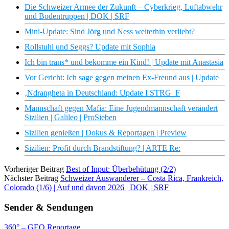
Die Schweizer Armee der Zukunft – Cyberkrieg, Luftabwehr
und Bodentruppen | DOK | SRF
Mini-Update: Sind Jörg und Ness weiterhin verliebt?
Rollstuhl und Seggs? Update mit Sophia
Ich bin trans* und bekomme ein Kind! | Update mit Anastasia
Vor Gericht: Ich sage gegen meinen Ex-Freund aus | Update
‚Ndrangheta in Deutschland: Update I STRG_F
Mannschaft gegen Mafia: Eine Jugendmannschaft verändert
Sizilien | Galileo | ProSieben
Sizilien genießen | Dokus & Reportagen | Preview
Sizilien: Profit durch Brandstiftung? | ARTE Re:
Vorheriger Beitrag
Best of Input: Überbehütung (2/2)
Nächster Beitrag
Schweizer Auswanderer – Costa Rica, Frankreich,
Colorado (1/6) | Auf und davon 2026 | DOK | SRF
Sender & Sendungen
360° – GEO Reportage