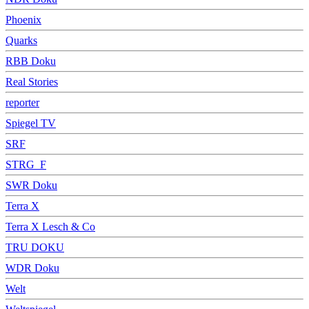
Phoenix
Quarks
RBB Doku
Real Stories
reporter
Spiegel TV
SRF
STRG_F
SWR Doku
Terra X
Terra X Lesch & Co
TRU DOKU
WDR Doku
Welt