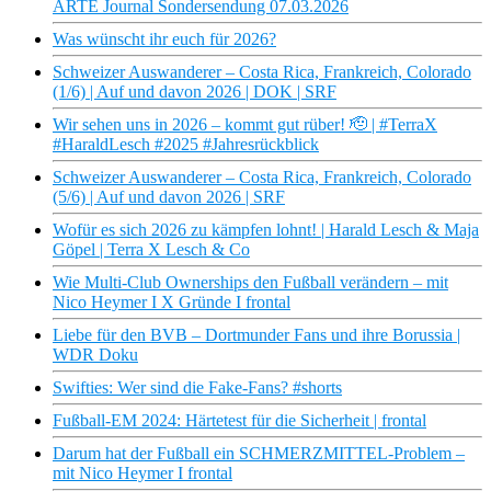
ARTE Journal Sondersendung 07.03.2026
Was wünscht ihr euch für 2026?
Schweizer Auswanderer – Costa Rica, Frankreich, Colorado
(1/6) | Auf und davon 2026 | DOK | SRF
Wir sehen uns in 2026 – kommt gut rüber! 🫡 | #TerraX
#HaraldLesch #2025 #Jahresrückblick
Schweizer Auswanderer – Costa Rica, Frankreich, Colorado
(5/6) | Auf und davon 2026 | SRF
Wofür es sich 2026 zu kämpfen lohnt! | Harald Lesch & Maja
Göpel | Terra X Lesch & Co
Wie Multi-Club Ownerships den Fußball verändern – mit
Nico Heymer I X Gründe I frontal
Liebe für den BVB – Dortmunder Fans und ihre Borussia |
WDR Doku
Swifties: Wer sind die Fake-Fans? #shorts
Fußball-EM 2024: Härtetest für die Sicherheit | frontal
Darum hat der Fußball ein SCHMERZMITTEL-Problem –
mit Nico Heymer I frontal