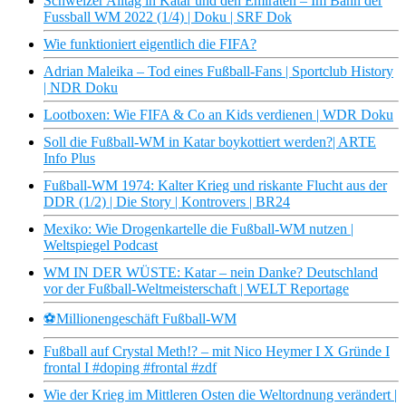
Schweizer Alltag in Katar und den Emiraten – Im Bann der
Fussball WM 2022 (1/4) | Doku | SRF Dok
Wie funktioniert eigentlich die FIFA?
Adrian Maleika – Tod eines Fußball-Fans | Sportclub History
| NDR Doku
Lootboxen: Wie FIFA & Co an Kids verdienen | WDR Doku
Soll die Fußball-WM in Katar boykottiert werden?| ARTE
Info Plus
Fußball-WM 1974: Kalter Krieg und riskante Flucht aus der
DDR (1/2) | Die Story | Kontrovers | BR24
Mexiko: Wie Drogenkartelle die Fußball-WM nutzen |
Weltspiegel Podcast
WM IN DER WÜSTE: Katar – nein Danke? Deutschland
vor der Fußball-Weltmeisterschaft | WELT Reportage
⚽Millionengeschäft Fußball-WM
Fußball auf Crystal Meth!? – mit Nico Heymer I X Gründe I
frontal I #doping #frontal #zdf
Wie der Krieg im Mittleren Osten die Weltordnung verändert |