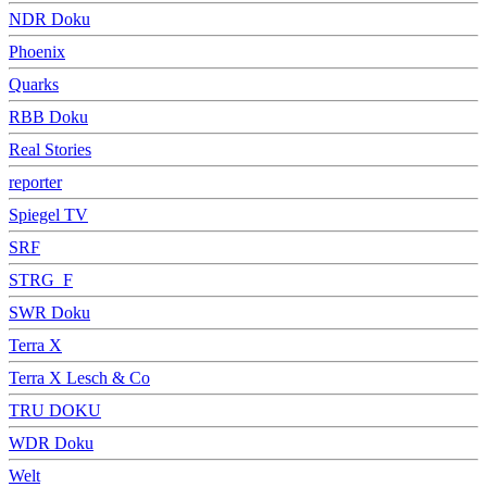
NDR Doku
Phoenix
Quarks
RBB Doku
Real Stories
reporter
Spiegel TV
SRF
STRG_F
SWR Doku
Terra X
Terra X Lesch & Co
TRU DOKU
WDR Doku
Welt