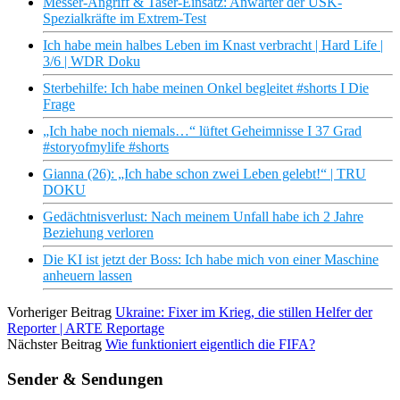
Messer-Angriff & Taser-Einsatz: Anwärter der USK-
Spezialkräfte im Extrem-Test
Ich habe mein halbes Leben im Knast verbracht | Hard Life |
3/6 | WDR Doku
Sterbehilfe: Ich habe meinen Onkel begleitet #shorts I Die
Frage
„Ich habe noch niemals…“ lüftet Geheimnisse I 37 Grad
#storyofmylife #shorts
Gianna (26): „Ich habe schon zwei Leben gelebt!“ | TRU
DOKU
Gedächtnisverlust: Nach meinem Unfall habe ich 2 Jahre
Beziehung verloren
Die KI ist jetzt der Boss: Ich habe mich von einer Maschine
anheuern lassen
Vorheriger Beitrag
Ukraine: Fixer im Krieg, die stillen Helfer der
Reporter | ARTE Reportage
Nächster Beitrag
Wie funktioniert eigentlich die FIFA?
Sender & Sendungen