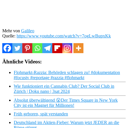
Mehr von
Galileo
Quelle:
https://www.youtube.com/watch?v=7ogLwBupxKk
Ähnliche Videos:
Flohmarkt-Razzia: Behörden schlagen zu! #dokumentation
#focustv #reportage #razzia #flohmarkt
Wie funktioniert ein Cannabis Club? Der Social Club in
Zürich | Doku nano | 3sat 2024
Absolut überwältigend 😮Der Times Square in New York
City ist ein Magnet für Millionen!
Früh geboren, spät verstanden
Deutschland im Aktien-Fieber: Warum jetzt JEDER an die
Börse stürmt