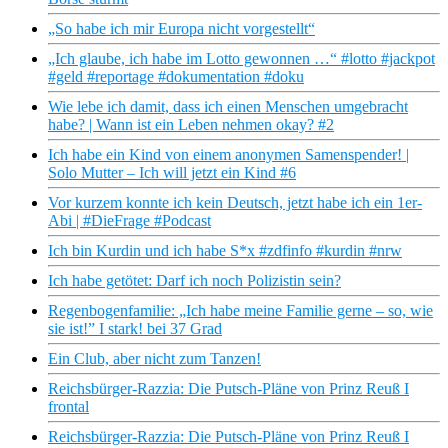
„So habe ich mir Europa nicht vorgestellt“
„Ich glaube, ich habe im Lotto gewonnen …“ #lotto #jackpot
#geld #reportage #dokumentation #doku
Wie lebe ich damit, dass ich einen Menschen umgebracht
habe? | Wann ist ein Leben nehmen okay? #2
Ich habe ein Kind von einem anonymen Samenspender! |
Solo Mutter – Ich will jetzt ein Kind #6
Vor kurzem konnte ich kein Deutsch, jetzt habe ich ein 1er-
Abi | #DieFrage #Podcast
Ich bin Kurdin und ich habe S*x #zdfinfo #kurdin #nrw
Ich habe getötet: Darf ich noch Polizistin sein?
Regenbogenfamilie: „Ich habe meine Familie gerne – so, wie
sie ist!” I stark! bei 37 Grad
Ein Club, aber nicht zum Tanzen!
Reichsbürger-Razzia: Die Putsch-Pläne von Prinz Reuß I
frontal
Reichsbürger-Razzia: Die Putsch-Pläne von Prinz Reuß I