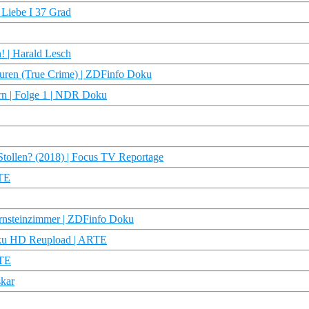
 Liebe I 37 Grad
! | Harald Lesch
Spuren (True Crime) | ZDFinfo Doku
rn | Folge 1 | NDR Doku
Stollen? (2018) | Focus TV Reportage
RTE
ernsteinzimmer | ZDFinfo Doku
Doku HD Reupload | ARTE
RTE
skar