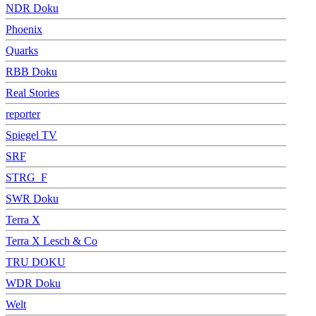
NDR Doku
Phoenix
Quarks
RBB Doku
Real Stories
reporter
Spiegel TV
SRF
STRG_F
SWR Doku
Terra X
Terra X Lesch & Co
TRU DOKU
WDR Doku
Welt