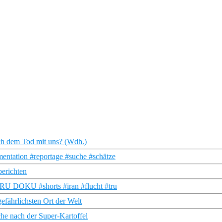
ach dem Tod mit uns? (Wdh.)
mentation #reportage #suche #schätze
berichten
| TRU DOKU #shorts #iran #flucht #tru
fährlichsten Ort der Welt
che nach der Super-Kartoffel