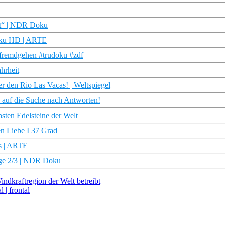
et“ | NDR Doku
Doku HD | ARTE
#fremdgehen #trudoku #zdf
hrheit
er den Rio Las Vacas! | Weltspiegel
h auf die Suche nach Antworten!
sten Edelsteine der Welt
en Liebe I 37 Grad
es | ARTE
olge 2/3 | NDR Doku
ndkraftregion der Welt betreibt
| frontal