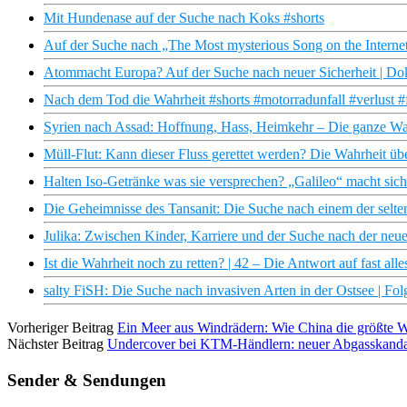
Mit Hundenase auf der Suche nach Koks #shorts
Auf der Suche nach „The Most mysterious Song on the Intern
Atommacht Europa? Auf der Suche nach neuer Sicherheit | 
Nach dem Tod die Wahrheit #shorts #motorradunfall #verlust 
Syrien nach Assad: Hoffnung, Hass, Heimkehr – Die ganze Wa
Müll-Flut: Kann dieser Fluss gerettet werden? Die Wahrheit üb
Halten Iso-Getränke was sie versprechen? „Galileo“ macht sic
Die Geheimnisse des Tansanit: Die Suche nach einem der selten
Julika: Zwischen Kinder, Karriere und der Suche nach der neu
Ist die Wahrheit noch zu retten? | 42 – Die Antwort auf fast all
salty FiSH: Die Suche nach invasiven Arten in der Ostsee | F
Vorheriger Beitrag
Ein Meer aus Windrädern: Wie China die größte Wi
Nächster Beitrag
Undercover bei KTM-Händlern: neuer Abgasskandal 
Sender & Sendungen