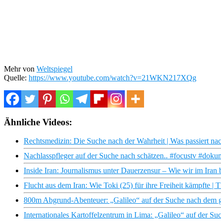
Mehr von
Weltspiegel
Quelle:
https://www.youtube.com/watch?v=21WKN217XQg
Ähnliche Videos:
Rechtsmedizin: Die Suche nach der Wahrheit | Was passiert n
Nachlasspfleger auf der Suche nach schätzen.. #focustv #doku
Inside Iran: Journalismus unter Dauerzensur – Wie wir im Iran 
Flucht aus dem Iran: Wie Toki (25) für ihre Freiheit kämpfte 
800m Abgrund-Abenteuer: „Galileo“ auf der Suche nach dem ge
Internationales Kartoffelzentrum in Lima: „Galileo“ auf der Su