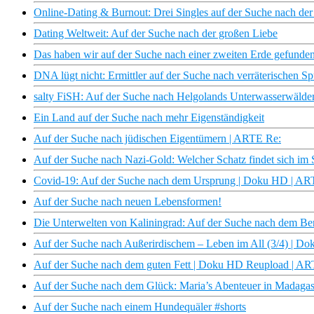
Online-Dating & Burnout: Drei Singles auf der Suche nach der
Dating Weltweit: Auf der Suche nach der großen Liebe
Das haben wir auf der Suche nach einer zweiten Erde gefunden
DNA lügt nicht: Ermittler auf der Suche nach verräterischen 
salty FiSH: Auf der Suche nach Helgolands Unterwasserwälde
Ein Land auf der Suche nach mehr Eigenständigkeit
Auf der Suche nach jüdischen Eigentümern | ARTE Re:
Auf der Suche nach Nazi-Gold: Welcher Schatz findet sich im 
Covid-19: Auf der Suche nach dem Ursprung | Doku HD | A
Auf der Suche nach neuen Lebensformen!
Die Unterwelten von Kaliningrad: Auf der Suche nach dem B
Auf der Suche nach Außerirdischem – Leben im All (3/4) | 
Auf der Suche nach dem guten Fett | Doku HD Reupload | A
Auf der Suche nach dem Glück: Maria’s Abenteuer in Madaga
Auf der Suche nach einem Hundequäler #shorts