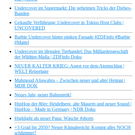
Undercover im Supermarkt: Die geheimen Tricks der Diebes-
Banden
Gekaufte Verführung: Undercover in Tokios Host Clubs |
UNCOVERED
Barbie Undercover hinter pinken Fassade #ZDFinfo #Barbie
#Mattel
Undercover im illegalen Tierhandel: Das Milliardengeschäft
der Wildtier-Mafia | ZDFinfo Doku
NEUER KALTER KRIEG: Angst vor dem Atomschlag |
WELT Reportage
Mahmoud Aljawabra – Zwischen neuer und alter Heimat |
MDR DOK
Neues Jahr, neuer Bahnstreik!
HipHop der 80er: Heidelberg, alte Mauern und neuer Sound |
HipHop – Made in Germany | NDR Doku
Highlight als neuer Papa: Wäsche #shorts
+3 Grad bis 2050? Neuer Klimabericht: Kommt alles NOCH
schlimmer?