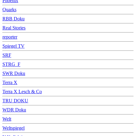
Phoenix
Quarks
RBB Doku
Real Stories
reporter
Spiegel TV
SRF
STRG_F
SWR Doku
Terra X
Terra X Lesch & Co
TRU DOKU
WDR Doku
Welt
Weltspiegel