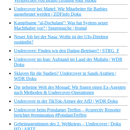
Versprechen von Bruno Gröning #ndr #doku
Undercover bei Mattel: Wie Mitarbeiter für Barbies
ausgebeutet werden | ZDFinfo Doku
Kampfname “al-Dschulani”: Was hat Syriens neuer
Machthaber vor? | Spurensuche | frontal
Neuer Job bei der Nasa: Wofür ist der Ufo-Direktor
zuständig?
Undercover: Finden wir den Dating-Betrüger? | STRG_F
Undercover im Iran: Aufstand im Land der Mullahs | WDR
Doku
Sklaven für die Stadien? Undercover in Saudi-Arabien |
WDR Doku
Die geheime Welt des Mossad: Wir fragen einen Ex-Agenten
nach Methoden & Undercover-Operationen
Undercover in der TikTok-Armee der AfD | WDR Doku
Undercover beim Potsdamer Treffen – #correctiv Reporter
berichtet #remigration #PotsdamTreffen
Geheimagentinnen des 2. Weltkriegs – Undercover | Doku
HD | ARTE