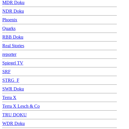
MDR Doku
NDR Doku
Phoenix
Quarks
RBB Doku
Real Stories
reporter
Spiegel TV
SRF
STRG_F
SWR Doku
Terra X
Terra X Lesch & Co
TRU DOKU
WDR Doku