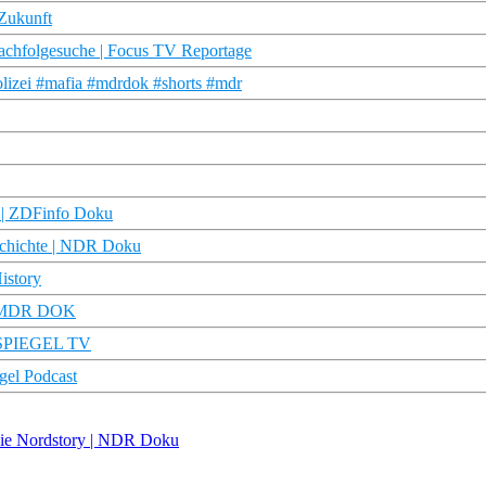
 Zukunft
achfolgesuche | Focus TV Reportage
polizei #mafia #mdrdok #shorts #mdr
t | ZDFinfo Doku
schichte | NDR Doku
istory
t | MDR DOK
 | SPIEGEL TV
gel Podcast
 Die Nordstory | NDR Doku