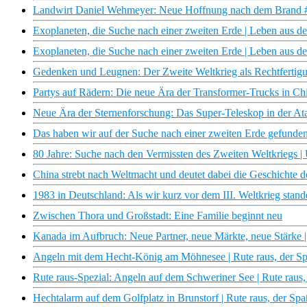
Landwirt Daniel Wehmeyer: Neue Hoffnung nach dem Brand #n
Exoplaneten, die Suche nach einer zweiten Erde | Leben aus 
Exoplaneten, die Suche nach einer zweiten Erde | Leben aus
Gedenken und Leugnen: Der Zweite Weltkrieg als Rechtfertigu
Partys auf Rädern: Die neue Ära der Transformer-Trucks in Ch
Neue Ära der Sternenforschung: Das Super-Teleskop in der A
Das haben wir auf der Suche nach einer zweiten Erde gefunden
80 Jahre: Suche nach den Vermissten des Zweiten Weltkriegs 
China strebt nach Weltmacht und deutet dabei die Geschichte d
1983 in Deutschland: Als wir kurz vor dem III. Weltkrieg stand
Zwischen Thora und Großstadt: Eine Familie beginnt neu
Kanada im Aufbruch: Neue Partner, neue Märkte, neue Stärke |
Angeln mit dem Hecht-König am Möhnesee | Rute raus, der S
Rute raus-Spezial: Angeln auf dem Schweriner See | Rute raus
Hechtalarm auf dem Golfplatz in Brunstorf | Rute raus, der S