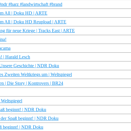
dr #harz #landwirtschaft #brand
dem All | Doku HD | ARTE
 dem All | Doku HD Reupload | ARTE
ng für neue Kriege | Tracks East | ARTE
ina!
tacama
! | Harald Lesch
| Unsere Geschichte | NDR Doku
es Zweiten Weltkriegs um | Weltspiegel
en | Die Story | Kontrovers | BR24
 Weltspiegel
paß beginnt! | NDR Doku
, der Spaß beginnt! | NDR Doku
paß beginnt! | NDR Doku