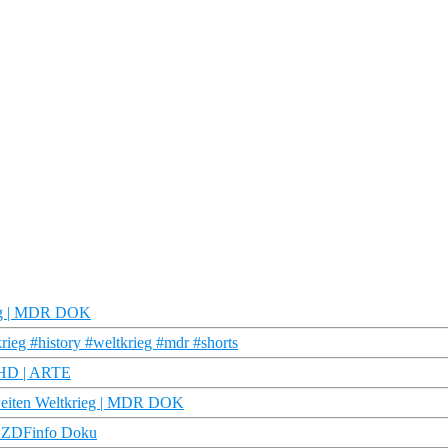
ieg | MDR DOK
ieg #history #weltkrieg #mdr #shorts
u HD | ARTE
weiten Weltkrieg | MDR DOK
| ZDFinfo Doku