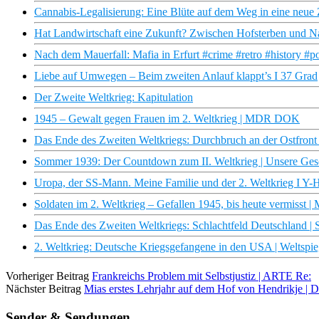
Cannabis-Legalisierung: Eine Blüte auf dem Weg in eine neue
Hat Landwirtschaft eine Zukunft? Zwischen Hofsterben und N
Nach dem Mauerfall: Mafia in Erfurt #crime #retro #history #
Liebe auf Umwegen – Beim zweiten Anlauf klappt’s I 37 Grad
Der Zweite Weltkrieg: Kapitulation
1945 – Gewalt gegen Frauen im 2. Weltkrieg | MDR DOK
Das Ende des Zweiten Weltkriegs: Durchbruch an der Ostfron
Sommer 1939: Der Countdown zum II. Weltkrieg | Unsere Ge
Uropa, der SS-Mann. Meine Familie und der 2. Weltkrieg I Y-H
Soldaten im 2. Weltkrieg – Gefallen 1945, bis heute vermiss
Das Ende des Zweiten Weltkriegs: Schlachtfeld Deutschland
2. Weltkrieg: Deutsche Kriegsgefangene in den USA | Weltspie
Vorheriger Beitrag
Frankreichs Problem mit Selbstjustiz | ARTE Re:
Nächster Beitrag
Mias erstes Lehrjahr auf dem Hof von Hendrikje |
Sender & Sendungen