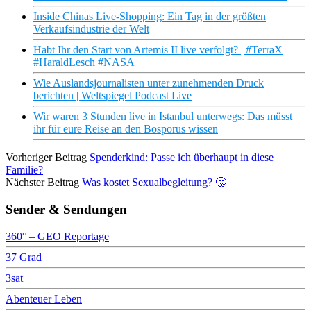
Inside Chinas Live-Shopping: Ein Tag in der größten
Verkaufsindustrie der Welt
Habt Ihr den Start von Artemis II live verfolgt? | #TerraX
#HaraldLesch #NASA
Wie Auslandsjournalisten unter zunehmenden Druck
berichten | Weltspiegel Podcast Live
Wir waren 3 Stunden live in Istanbul unterwegs: Das müsst
ihr für eure Reise an den Bosporus wissen
Vorheriger Beitrag
Spenderkind: Passe ich überhaupt in diese
Familie?
Nächster Beitrag
Was kostet Sexualbegleitung? 🤔
Sender & Sendungen
360° – GEO Reportage
37 Grad
3sat
Abenteuer Leben