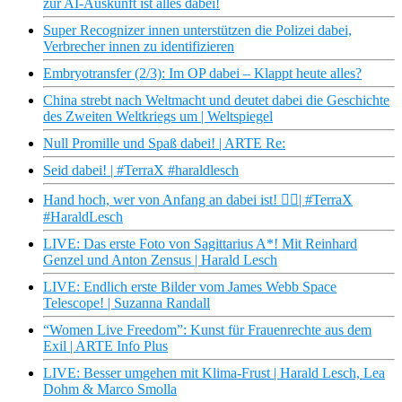
zur AI-Auskunft ist alles dabei!
Super Recognizer innen unterstützen die Polizei dabei,
Verbrecher innen zu identifizieren
Embryotransfer (2/3): Im OP dabei – Klappt heute alles?
China strebt nach Weltmacht und deutet dabei die Geschichte
des Zweiten Weltkriegs um | Weltspiegel
Null Promille und Spaß dabei! | ARTE Re:
Seid dabei! | #TerraX #haraldlesch
Hand hoch, wer von Anfang an dabei ist! ✋🏼| #TerraX
#HaraldLesch
LIVE: Das erste Foto von Sagittarius A*! Mit Reinhard
Genzel und Anton Zensus | Harald Lesch
LIVE: Endlich erste Bilder vom James Webb Space
Telescope! | Suzanna Randall
“Women Live Freedom”: Kunst für Frauenrechte aus dem
Exil | ARTE Info Plus
LIVE: Besser umgehen mit Klima-Frust | Harald Lesch, Lea
Dohm & Marco Smolla