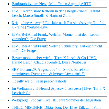
Bankraub live im Netz | Mit offenen Augen | ARTE
LIVE: Kernfusion: Retterin in der Energiekrise?! | Harald
Lesch, Marco Smolla & Hartmut Zohm
Krieg ohne Ausweg? Ein Jahr nach Russlands Angriff auf die
Ukraine | Youtube-Live
LIVE Bei Anruf Frank: Welcher Moment hat dein Leben
verändert? | Die Frage
LIVE Bei Anruf Frank: Welche Schulstory lässt euch nicht
los? | Die Frage
Besser mobil – aber wie?! | Terra X Lesch & Co LIVE |
Harald Lesch, Claudia Kemfert, Luisa Neubauer
SRF lädt am 29. August 2024 im Studio Basel zum
interaktiven Event «rec. & Impact Live» ein! 🎊
„Ideally we’d live in peace“ #shorts
Im Weltraum viel Neues! #spacex #nasa #esa | Live | Terra X
Lesch & Co
Weltspiegel Podcast Live: 10 Jahre Sommer der Migration
THILO MISCHKE. Dikta-Tour. Der Live-Talk zum Film