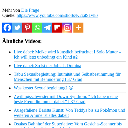
Mehr von
Die Frage
Quelle:
https://www.youtube.com/shorts/K2zjlS1vl8s
Ähnliche Videos:
Live dabei: Meike wird künstlich befruchtet I Solo Mutter –
Ich will jetzt unbedingt ein Kind #2
Live dabei: So ist der Job als Domina
Tabu Sexualbegleitung: Intimität und Selbstbestimmung für
Menschen mit Behinderung I 37 Grad
Was kostet Sexualbegleitung? 🤔
Zwillingsschwester mit Down-Syndrom: “Ich habe meine
beste Freundin immer dabei.” I 37 Grad
Ausgefallene Barista Kunst: Von Teddys bis zu Pokémon und
weiteren Anime ist alles dabei!
Osakas Bahnhof der Superlative: Vom Gesichts-Scanner bis