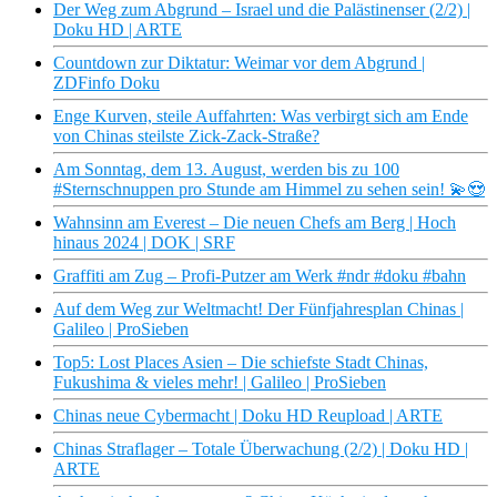
Der Weg zum Abgrund – Israel und die Palästinenser (2/2) |
Doku HD | ARTE
Countdown zur Diktatur: Weimar vor dem Abgrund |
ZDFinfo Doku
Enge Kurven, steile Auffahrten: Was verbirgt sich am Ende
von Chinas steilste Zick-Zack-Straße?
Am Sonntag, dem 13. August, werden bis zu 100
#Sternschnuppen pro Stunde am Himmel zu sehen sein! 💫😍
Wahnsinn am Everest – Die neuen Chefs am Berg | Hoch
hinaus 2024 | DOK | SRF
Graffiti am Zug – Profi-Putzer am Werk #ndr #doku #bahn
Auf dem Weg zur Weltmacht! Der Fünfjahresplan Chinas |
Galileo | ProSieben
Top5: Lost Places Asien – Die schiefste Stadt Chinas,
Fukushima & vieles mehr! | Galileo | ProSieben
Chinas neue Cybermacht | Doku HD Reupload | ARTE
Chinas Straflager – Totale Überwachung (2/2) | Doku HD |
ARTE