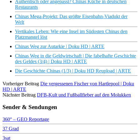
Authentisch oder angepasst? Chinas Küche in deutschen
Restaurants
Chinas Mega-Projekt: Das größte Eisenbahn-Viadukt der
Welt
Vertikales Leben: Wie eine Insel im Südosten Chinas den
Platzmangel löst
Chinas Weg zur Autarkie | Doku HD | ARTE
Chinas Weg in die Geldwirtschaft | Die fabelhafte Geschichte
des Geldes (3/4) | Doku HD | ARTE
Die Geschichte Chinas (1/3) | Doku HD Reupload | ARTE
Vorheriger Beitrag
Die vergessenen Fischer von Hartlepool | Doku
HD | ARTE
Nächster Beitrag
DFB-Kult und Fußballfieber auf den Molukken
Sender & Sendungen
360° – GEO Reportage
37 Grad
3sat