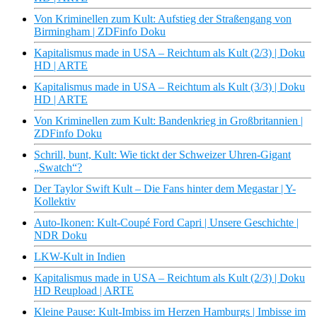
Von Kriminellen zum Kult: Aufstieg der Straßengang von
Birmingham | ZDFinfo Doku
Kapitalismus made in USA – Reichtum als Kult (2/3) | Doku
HD | ARTE
Kapitalismus made in USA – Reichtum als Kult (3/3) | Doku
HD | ARTE
Von Kriminellen zum Kult: Bandenkrieg in Großbritannien |
ZDFinfo Doku
Schrill, bunt, Kult: Wie tickt der Schweizer Uhren-Gigant
„Swatch“?
Der Taylor Swift Kult – Die Fans hinter dem Megastar | Y-
Kollektiv
Auto-Ikonen: Kult-Coupé Ford Capri | Unsere Geschichte |
NDR Doku
LKW-Kult in Indien
Kapitalismus made in USA – Reichtum als Kult (2/3) | Doku
HD Reupload | ARTE
Kleine Pause: Kult-Imbiss im Herzen Hamburgs | Imbisse im