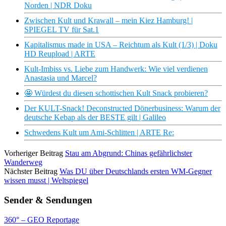
Norden | NDR Doku
Zwischen Kult und Krawall – mein Kiez Hamburg! |
SPIEGEL TV für Sat.1
Kapitalismus made in USA – Reichtum als Kult (1/3) | Doku
HD Reupload | ARTE
Kult-Imbiss vs. Liebe zum Handwerk: Wie viel verdienen
Anastasia und Marcel?
🤩 Würdest du diesen schottischen Kult Snack probieren?
Der KULT-Snack! Deconstructed Dönerbusiness: Warum der
deutsche Kebap als der BESTE gilt | Galileo
Schwedens Kult um Ami-Schlitten | ARTE Re:
Vorheriger Beitrag
Stau am Abgrund: Chinas gefährlichster
Wanderweg
Nächster Beitrag
Was DU über Deutschlands ersten WM-Gegner
wissen musst | Weltspiegel
Sender & Sendungen
360° – GEO Reportage