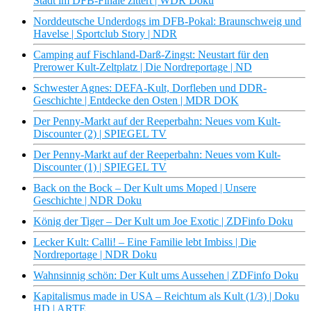
Stadt im DFB-Finale zittert | WDR Doku
Norddeutsche Underdogs im DFB-Pokal: Braunschweig und
Havelse | Sportclub Story | NDR
Camping auf Fischland-Darß-Zingst: Neustart für den
Prerower Kult-Zeltplatz | Die Nordreportage | ND
Schwester Agnes: DEFA-Kult, Dorfleben und DDR-
Geschichte | Entdecke den Osten | MDR DOK
Der Penny-Markt auf der Reeperbahn: Neues vom Kult-
Discounter (2) | SPIEGEL TV
Der Penny-Markt auf der Reeperbahn: Neues vom Kult-
Discounter (1) | SPIEGEL TV
Back on the Bock – Der Kult ums Moped | Unsere
Geschichte | NDR Doku
König der Tiger – Der Kult um Joe Exotic | ZDFinfo Doku
Lecker Kult: Calli! – Eine Familie lebt Imbiss | Die
Nordreportage | NDR Doku
Wahnsinnig schön: Der Kult ums Aussehen | ZDFinfo Doku
Kapitalismus made in USA – Reichtum als Kult (1/3) | Doku
HD | ARTE