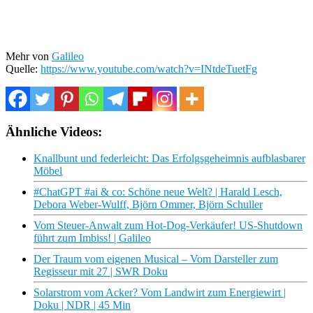
Mehr von
Galileo
Quelle:
https://www.youtube.com/watch?v=INtdeTuetFg
Ähnliche Videos:
Knallbunt und federleicht: Das Erfolgsgeheimnis aufblasbarer
Möbel
#ChatGPT #ai & co: Schöne neue Welt? | Harald Lesch,
Debora Weber-Wulff, Björn Ommer, Björn Schuller
Vom Steuer-Anwalt zum Hot-Dog-Verkäufer! US-Shutdown
führt zum Imbiss! | Galileo
Der Traum vom eigenen Musical – Vom Darsteller zum
Regisseur mit 27 | SWR Doku
Solarstrom vom Acker? Vom Landwirt zum Energiewirt |
Doku | NDR | 45 Min