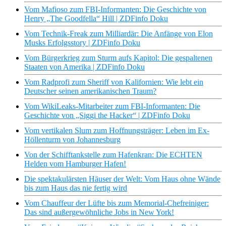
Vom Mafioso zum FBI-Informanten: Die Geschichte von
Henry „The Goodfella“ Hill | ZDFinfo Doku
Vom Technik-Freak zum Milliardär: Die Anfänge von Elon
Musks Erfolgsstory | ZDFinfo Doku
Vom Bürgerkrieg zum Sturm aufs Kapitol: Die gespaltenen
Staaten von Amerika | ZDFinfo Doku
Vom Radprofi zum Sheriff von Kalifornien: Wie lebt ein
Deutscher seinen amerikanischen Traum?
Vom WikiLeaks-Mitarbeiter zum FBI-Informanten: Die
Geschichte von „Siggi the Hacker“ | ZDFinfo Doku
Vom vertikalen Slum zum Hoffnungsträger: Leben im Ex-
Höllenturm von Johannesburg
Von der Schifftankstelle zum Hafenkran: Die ECHTEN
Helden vom Hamburger Hafen!
Die spektakulärsten Häuser der Welt: Vom Haus ohne Wände
bis zum Haus das nie fertig wird
Vom Chauffeur der Lüfte bis zum Memorial-Chefreiniger:
Das sind außergewöhnliche Jobs in New York!