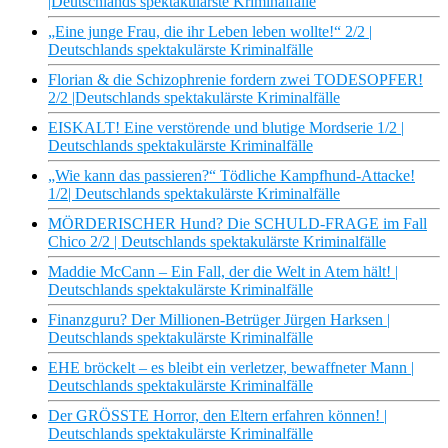
|Deutschlands spektakulärste Kriminalfälle
„Eine junge Frau, die ihr Leben leben wollte!“ 2/2 |
Deutschlands spektakulärste Kriminalfälle
Florian & die Schizophrenie fordern zwei TODESOPFER!
2/2 |Deutschlands spektakulärste Kriminalfälle
EISKALT! Eine verstörende und blutige Mordserie 1/2 |
Deutschlands spektakulärste Kriminalfälle
„Wie kann das passieren?“ Tödliche Kampfhund-Attacke!
1/2| Deutschlands spektakulärste Kriminalfälle
MÖRDERISCHER Hund? Die SCHULD-FRAGE im Fall
Chico 2/2 | Deutschlands spektakulärste Kriminalfälle
Maddie McCann – Ein Fall, der die Welt in Atem hält! |
Deutschlands spektakulärste Kriminalfälle
Finanzguru? Der Millionen-Betrüger Jürgen Harksen |
Deutschlands spektakulärste Kriminalfälle
EHE bröckelt – es bleibt ein verletzer, bewaffneter Mann |
Deutschlands spektakulärste Kriminalfälle
Der GRÖSSTE Horror, den Eltern erfahren können! |
Deutschlands spektakulärste Kriminalfälle