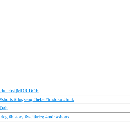
wo du lebst |MDR DOK
#shorts #flugzeug #liebe #trudoku #funk
Bali
ieg #history #weltkrieg #mdr #shorts