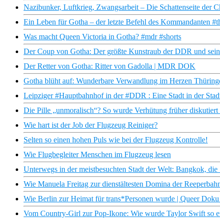
Nazibunker, Luftkrieg, Zwangsarbeit – Die Schattenseite 
Ein Leben für Gotha – der letzte Befehl des Kommandanten #
Was macht Queen Victoria in Gotha? #mdr #shorts
Der Coup von Gotha: Der größte Kunstraub der DDR und se
Der Retter von Gotha: Ritter von Gadolla | MDR DOK
Gotha blüht auf: Wunderbare Verwandlung im Herzen Thürin
Leipziger #Hauptbahnhof in der #DDR : Eine Stadt in der Stadt
Die Pille „unmoralisch“? So wurde Verhütung früher diskutiert 
Wie hart ist der Job der Flugzeug Reiniger?
Selten so einen hohen Puls wie bei der Flugzeug Kontrolle!
Wie Flugbegleiter Menschen im Flugzeug lesen
Unterwegs in der meistbesuchten Stadt der Welt: Bangkok, die 
Wie Manuela Freitag zur dienstältesten Domina der Reeperba
Wie Berlin zur Heimat für trans*Personen wurde | Queer Do
Vom Country-Girl zur Pop-Ikone: Wie wurde Taylor Swift so e