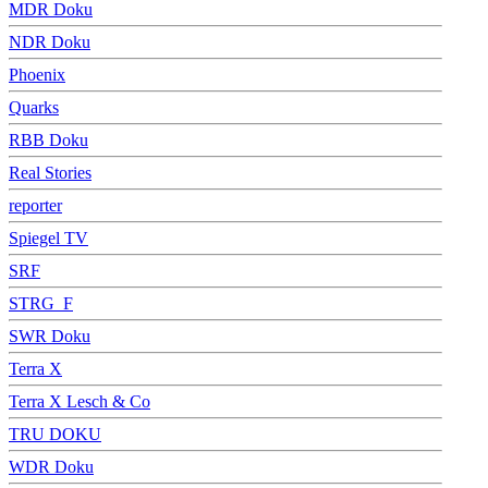
MDR Doku
NDR Doku
Phoenix
Quarks
RBB Doku
Real Stories
reporter
Spiegel TV
SRF
STRG_F
SWR Doku
Terra X
Terra X Lesch & Co
TRU DOKU
WDR Doku