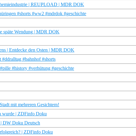
der Chemieindustrie | REUPLOAD | MDR DOK
thüringen #shorts #ww2 #mdrdok #geschichte
ine späte Wendung | MDR DOK
gens | Entdecke den Osten | MDR DOK
 #ddralltag #bahnhof #shorts
#pille #history #verhütung #geschichte
Stadt mit mehreren Gesichtern!
hn wurde | ZDFinfo Doku
ku | DW Doku Deutsch
rfolgreich? | ZDFinfo Doku