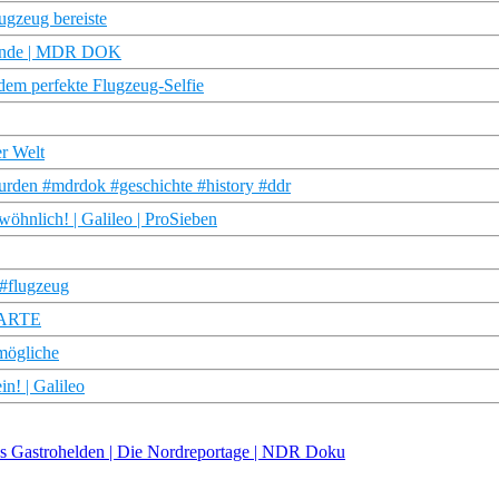
ugzeug bereiste
egende | MDR DOK
dem perfekte Flugzeug-Selfie
r Welt
urden #mdrdok #geschichte #history #ddr
wöhnlich! | Galileo | ProSieben
 #flugzeug
| ARTE
mögliche
n! | Galileo
ens Gastrohelden | Die Nordreportage | NDR Doku