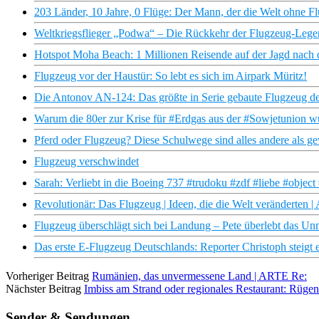
203 Länder, 10 Jahre, 0 Flüge: Der Mann, der die Welt ohne Fl
Weltkriegsflieger „Podwa“ – Die Rückkehr der Flugzeug-L
Hotspot Moha Beach: 1 Millionen Reisende auf der Jagd nach 
Flugzeug vor der Haustür: So lebt es sich im Airpark Müritz!
Die Antonov AN-124: Das größte in Serie gebaute Flugzeug de
Warum die 80er zur Krise für #Erdgas aus der #Sowjetunion w
Pferd oder Flugzeug? Diese Schulwege sind alles andere als ge
Flugzeug verschwindet
Sarah: Verliebt in die Boeing 737 #trudoku #zdf #liebe #object
Revolutionär: Das Flugzeug | Ideen, die die Welt veränderten 
Flugzeug überschlägt sich bei Landung – Pete überlebt das Un
Das erste E-Flugzeug Deutschlands: Reporter Christoph steigt ei
Vorheriger Beitrag
Rumänien, das unvermessene Land | ARTE Re:
Nächster Beitrag
Imbiss am Strand oder regionales Restaurant: Rüg
Sender & Sendungen