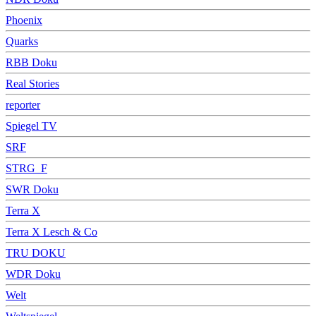
Phoenix
Quarks
RBB Doku
Real Stories
reporter
Spiegel TV
SRF
STRG_F
SWR Doku
Terra X
Terra X Lesch & Co
TRU DOKU
WDR Doku
Welt