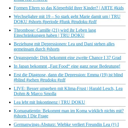
Formen Eltern so das Körperbild ihrer Kinder? | ARTE #kids
Wechseljahre mit 19 – So stark geht Marie damit um | TRU
DOKU #shorts #periode #funk #trudoku #zdf
Thrombose: Camille (21) wird ihr Leben lang
Einschränkungen haben | TRU DOKU
Beziehung mit Depressionen: Lea und Dani stehen alles
gemeinsam durch #shorts
Organspende: Dirk bekommt eine zweite Chance I 37 Grad
In Japan bekommt „Fast Food“ eine ganz neue Bedeutung!
Erst die Diagnose, dann die Depression: Emma (19) ist blind
#blind #sehen #trudoku #zdf
LIVE: Besser umgehen mit Klima-Frust | Harald Lesch, Lea
Dohm & Marco Smolla
Lea lebt mit Inkontinenz | TRU DOKU
Komapatientin: Bekommt man im Koma wirklich nichts mit?
#shorts I Die Frage
Germanwings-Absturz: Wiebke verliert Freundin Lea (†) I