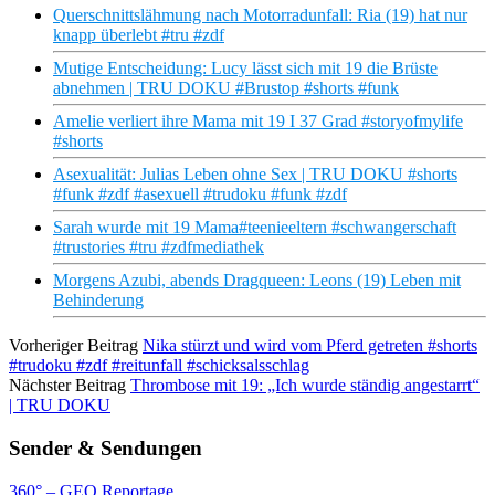
Querschnittslähmung nach Motorradunfall: Ria (19) hat nur
knapp überlebt #tru #zdf
Mutige Entscheidung: Lucy lässt sich mit 19 die Brüste
abnehmen | TRU DOKU #Brustop #shorts #funk
Amelie verliert ihre Mama mit 19 I 37 Grad #storyofmylife
#shorts
Asexualität: Julias Leben ohne Sex | TRU DOKU #shorts
#funk #zdf #asexuell #trudoku #funk #zdf
Sarah wurde mit 19 Mama#teenieeltern #schwangerschaft
#trustories #tru #zdfmediathek
Morgens Azubi, abends Dragqueen: Leons (19) Leben mit
Behinderung
Vorheriger Beitrag
Nika stürzt und wird vom Pferd getreten #shorts
#trudoku #zdf #reitunfall #schicksalsschlag
Nächster Beitrag
Thrombose mit 19: „Ich wurde ständig angestarrt“
| TRU DOKU
Sender & Sendungen
360° – GEO Reportage