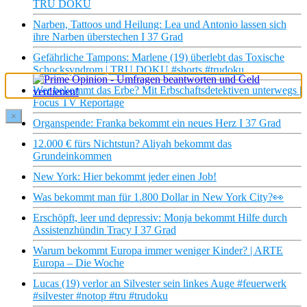
TRU DOKU
Narben, Tattoos und Heilung: Lea und Antonio lassen sich
ihre Narben überstechen I 37 Grad
Gefährliche Tampons: Marlene (19) überlebt das Toxische
Schocksyndrom | TRU DOKU #shorts #trudoku
Wer bekommt das Erbe? Mit Erbschaftsdetektiven unterwegs |
Focus TV Reportage
×
Organspende: Franka bekommt ein neues Herz I 37 Grad
12.000 € fürs Nichtstun? Aliyah bekommt das
Grundeinkommen
New York: Hier bekommt jeder einen Job!
Was bekommt man für 1.800 Dollar in New York City?👀
Erschöpft, leer und depressiv: Monja bekommt Hilfe durch
Assistenzhündin Tracy I 37 Grad
Warum bekommt Europa immer weniger Kinder? | ARTE
Europa – Die Woche
Lucas (19) verlor an Silvester sein linkes Auge #feuerwerk
#silvester #notop #tru #trudoku