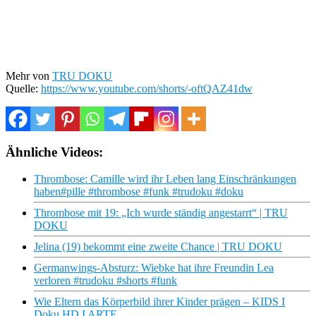
Mehr von
TRU DOKU
Quelle:
https://www.youtube.com/shorts/-oftQAZ41dw
Ähnliche Videos:
Thrombose: Camille wird ihr Leben lang Einschränkungen
haben#pille #thrombose #funk #trudoku #doku
Thrombose mit 19: „Ich wurde ständig angestarrt“ | TRU
DOKU
Jelina (19) bekommt eine zweite Chance | TRU DOKU
Germanwings-Absturz: Wiebke hat ihre Freundin Lea
verloren #trudoku #shorts #funk
Wie Eltern das Körperbild ihrer Kinder prägen – KIDS I
Doku HD I ARTE