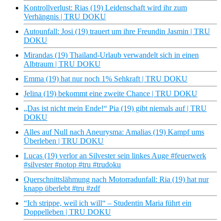
Kontrollverlust: Rias (19) Leidenschaft wird ihr zum
Verhängnis | TRU DOKU
Autounfall: Josi (19) trauert um ihre Freundin Jasmin | TRU
DOKU
Mirandas (19) Thailand-Urlaub verwandelt sich in einen
Albtraum | TRU DOKU
Emma (19) hat nur noch 1% Sehkraft | TRU DOKU
Jelina (19) bekommt eine zweite Chance | TRU DOKU
„Das ist nicht mein Ende!“ Pia (19) gibt niemals auf | TRU
DOKU
Alles auf Null nach Aneurysma: Amalias (19) Kampf ums
Überleben | TRU DOKU
Lucas (19) verlor an Silvester sein linkes Auge #feuerwerk
#silvester #notop #tru #trudoku
Querschnittslähmung nach Motorradunfall: Ria (19) hat nur
knapp überlebt #tru #zdf
“Ich strippe, weil ich will“ – Studentin Maria führt ein
Doppelleben | TRU DOKU