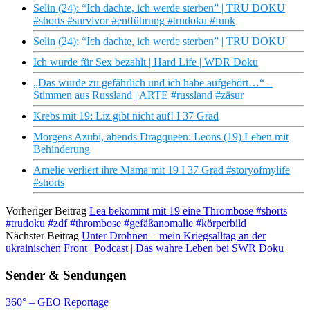
Selin (24): “Ich dachte, ich werde sterben” | TRU DOKU
#shorts #survivor #entführung #trudoku #funk
Selin (24): “Ich dachte, ich werde sterben” | TRU DOKU
Ich wurde für Sex bezahlt | Hard Life | WDR Doku
„Das wurde zu gefährlich und ich habe aufgehört…“ –
Stimmen aus Russland | ARTE #russland #zäsur
Krebs mit 19: Liz gibt nicht auf! I 37 Grad
Morgens Azubi, abends Dragqueen: Leons (19) Leben mit
Behinderung
Amelie verliert ihre Mama mit 19 I 37 Grad #storyofmylife
#shorts
Vorheriger Beitrag
Lea bekommt mit 19 eine Thrombose #shorts
#trudoku #zdf #thrombose #gefäßanomalie #körperbild
Nächster Beitrag
Unter Drohnen – mein Kriegsalltag an der
ukrainischen Front | Podcast | Das wahre Leben bei SWR Doku
Sender & Sendungen
360° – GEO Reportage