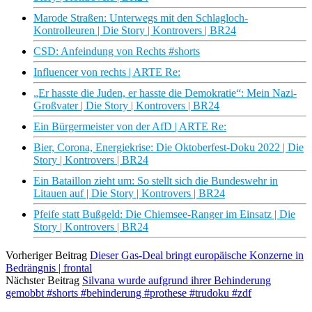
Marode Straßen: Unterwegs mit den Schlagloch-
Kontrolleuren | Die Story | Kontrovers | BR24
CSD: Anfeindung von Rechts #shorts
Influencer von rechts | ARTE Re:
„Er hasste die Juden, er hasste die Demokratie“: Mein Nazi-
Großvater | Die Story | Kontrovers | BR24
Ein Bürgermeister von der AfD | ARTE Re:
Bier, Corona, Energiekrise: Die Oktoberfest-Doku 2022 | Die
Story | Kontrovers | BR24
Ein Bataillon zieht um: So stellt sich die Bundeswehr in
Litauen auf | Die Story | Kontrovers | BR24
Pfeife statt Bußgeld: Die Chiemsee-Ranger im Einsatz | Die
Story | Kontrovers | BR24
Vorheriger Beitrag
Dieser Gas-Deal bringt europäische Konzerne in
Bedrängnis | frontal
Nächster Beitrag
Silvana wurde aufgrund ihrer Behinderung
gemobbt #shorts #behinderung #prothese #trudoku #zdf