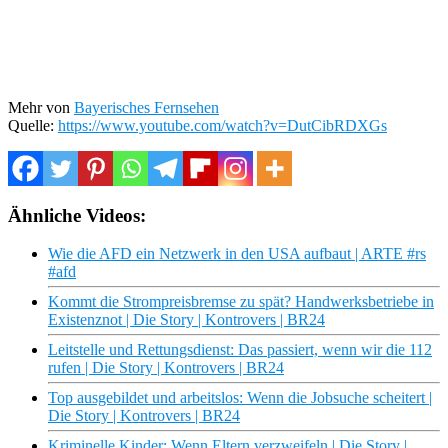
Mehr von
Bayerisches Fernsehen
Quelle:
https://www.youtube.com/watch?v=DutCibRDXGs
Ähnliche Videos:
Wie die AFD ein Netzwerk in den USA aufbaut | ARTE #rs
#afd
Kommt die Strompreisbremse zu spät? Handwerksbetriebe in
Existenznot | Die Story | Kontrovers | BR24
Leitstelle und Rettungsdienst: Das passiert, wenn wir die 112
rufen | Die Story | Kontrovers | BR24
Top ausgebildet und arbeitslos: Wenn die Jobsuche scheitert |
Die Story | Kontrovers | BR24
Kriminelle Kinder: Wenn Eltern verzweifeln | Die Story |