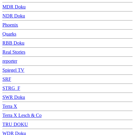
MDR Doku
NDR Doku
Phoenix
Quarks
RBB Doku
Real Stories
reporter
Spiegel TV
SRF
STRG_F
SWR Doku
Terra X
Terra X Lesch & Co
TRU DOKU
WDR Doku