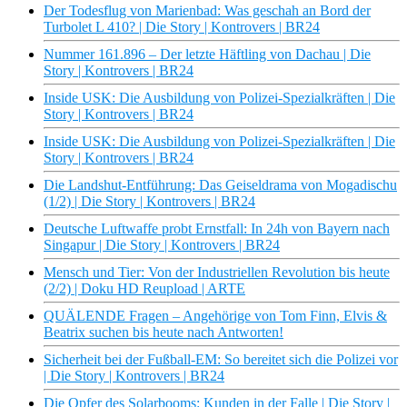
Der Todesflug von Marienbad: Was geschah an Bord der
Turbolet L 410? | Die Story | Kontrovers | BR24
Nummer 161.896 – Der letzte Häftling von Dachau | Die
Story | Kontrovers | BR24
Inside USK: Die Ausbildung von Polizei-Spezialkräften | Die
Story | Kontrovers | BR24
Inside USK: Die Ausbildung von Polizei-Spezialkräften | Die
Story | Kontrovers | BR24
Die Landshut-Entführung: Das Geiseldrama von Mogadischu
(1/2) | Die Story | Kontrovers | BR24
Deutsche Luftwaffe probt Ernstfall: In 24h von Bayern nach
Singapur | Die Story | Kontrovers | BR24
Mensch und Tier: Von der Industriellen Revolution bis heute
(2/2) | Doku HD Reupload | ARTE
QUÄLENDE Fragen – Angehörige von Tom Finn, Elvis &
Beatrix suchen bis heute nach Antworten!
Sicherheit bei der Fußball-EM: So bereitet sich die Polizei vor
| Die Story | Kontrovers | BR24
Die Opfer des Solarbooms: Kunden in der Falle | Die Story |