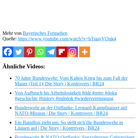
Mehr von
Bayerisches Fernsehen
Quelle:
https://www.youtube.com/watch?v=hTsiavVOqk4
Ähnliche Videos:
70 Jahre Bundeswehr: Vom Kalten Krieg bis zum Fall der
Mauer (Teil 1)| Die Story | Kontrovers | BR24
Von Aufbruch bis Arbeitslosigkeit #ddr #retro #doku
#geschichte #history #mdrdok #wiedervereinigung
Bundeswehr an der Ostflanke: Leopard-Kampfpanzer auf
NATO-Mission | Die Story | Kontrovers | BR24
Ein Bataillon zieht um: So stellt sich die Bundeswehr in
Litauen auf | Die Story | Kontrovers | BR24
Bundeswehr & NATO-Ostflanke: Spezialtruppe Gebirgsjäger