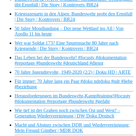
übt Ernstfall | Die Story | Kontrovers |BR24
Kriegsszenario in den Alpen: Bundeswehr probt den Ernstfall
| Die Story | Kontrovers | BR24
50 Jahre Mondlandung – Der neue Wettlauf ins All | Von
Apollo 11 bis heute
Wer war Soldat 173? Eine Spurensuche 80 Jahre nach
Kriegsende | Die Story | Kontrovers | BR24
Das Leben bei der Bundeswehr! #focustv #dokumentation
#reportage #bundeswehr #deutschland #dienst
70 Jahre Jugendrevolte, 1949-2020 (2/2) | Doku HD | ARTE
Für immer: 70 Jahre lang ein Paar #doku ndrdoku #ndr #liebe
#beziehung
Herausforderungen im Bundeswehr-Kampftraining!#focustv
#dokumentation #reportage #bundeswehr #gefahr
Wie tief ist der Graben noch zwischen Ost und West? –
Generation Wiedervereinigung | DW Doku Deutsch
Macht und Absturz zwischen DDR und Wiedervereinigung:
Mein Freund Günther | MDR DOK