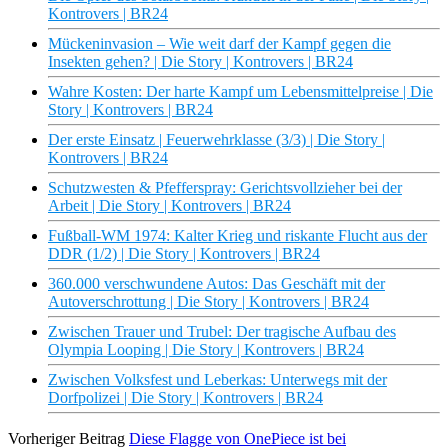
Kontrovers | BR24
Mückeninvasion – Wie weit darf der Kampf gegen die
Insekten gehen? | Die Story | Kontrovers | BR24
Wahre Kosten: Der harte Kampf um Lebensmittelpreise | Die
Story | Kontrovers | BR24
Der erste Einsatz | Feuerwehrklasse (3/3) | Die Story |
Kontrovers | BR24
Schutzwesten & Pfefferspray: Gerichtsvollzieher bei der
Arbeit | Die Story | Kontrovers | BR24
Fußball-WM 1974: Kalter Krieg und riskante Flucht aus der
DDR (1/2) | Die Story | Kontrovers | BR24
360.000 verschwundene Autos: Das Geschäft mit der
Autoverschrottung | Die Story | Kontrovers | BR24
Zwischen Trauer und Trubel: Der tragische Aufbau des
Olympia Looping | Die Story | Kontrovers | BR24
Zwischen Volksfest und Leberkas: Unterwegs mit der
Dorfpolizei | Die Story | Kontrovers | BR24
Vorheriger Beitrag
Diese Flagge von OnePiece ist bei