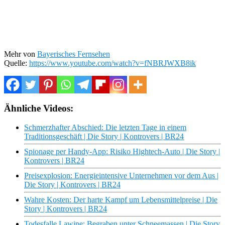
Mehr von
Bayerisches Fernsehen
Quelle:
https://www.youtube.com/watch?v=fNBRJWXB8ik
Ähnliche Videos:
Schmerzhafter Abschied: Die letzten Tage in einem
Traditionsgeschäft | Die Story | Kontrovers | BR24
Spionage per Handy-App: Risiko Hightech-Auto | Die Story |
Kontrovers | BR24
Preisexplosion: Energieintensive Unternehmen vor dem Aus |
Die Story | Kontrovers | BR24
Wahre Kosten: Der harte Kampf um Lebensmittelpreise | Die
Story | Kontrovers | BR24
Todesfalle Lawine: Begraben unter Schneemassen | Die Story