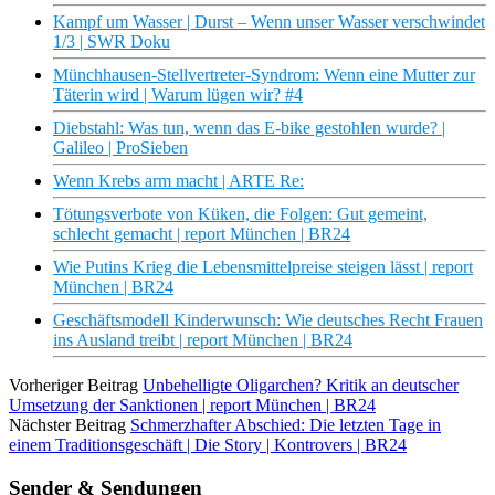
Kampf um Wasser | Durst – Wenn unser Wasser verschwindet
1/3 | SWR Doku
Münchhausen-Stellvertreter-Syndrom: Wenn eine Mutter zur
Täterin wird | Warum lügen wir? #4
Diebstahl: Was tun, wenn das E-bike gestohlen wurde? |
Galileo | ProSieben
Wenn Krebs arm macht | ARTE Re:
Tötungsverbote von Küken, die Folgen: Gut gemeint,
schlecht gemacht | report München | BR24
Wie Putins Krieg die Lebensmittelpreise steigen lässt | report
München | BR24
Geschäftsmodell Kinderwunsch: Wie deutsches Recht Frauen
ins Ausland treibt | report München | BR24
Vorheriger Beitrag
Unbehelligte Oligarchen? Kritik an deutscher
Umsetzung der Sanktionen | report München | BR24
Nächster Beitrag
Schmerzhafter Abschied: Die letzten Tage in
einem Traditionsgeschäft | Die Story | Kontrovers | BR24
Sender & Sendungen