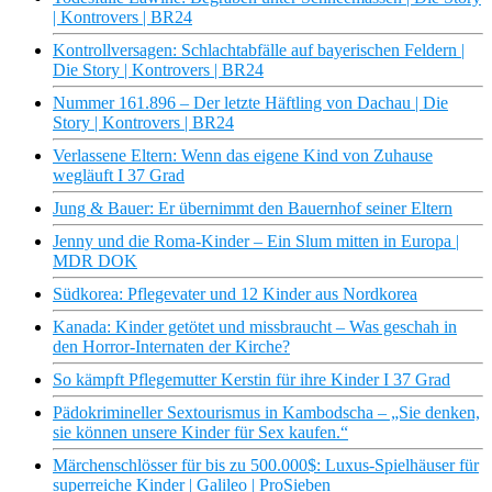
| Kontrovers | BR24
Kontrollversagen: Schlachtabfälle auf bayerischen Feldern |
Die Story | Kontrovers | BR24
Nummer 161.896 – Der letzte Häftling von Dachau | Die
Story | Kontrovers | BR24
Verlassene Eltern: Wenn das eigene Kind von Zuhause
wegläuft I 37 Grad
Jung & Bauer: Er übernimmt den Bauernhof seiner Eltern
Jenny und die Roma-Kinder – Ein Slum mitten in Europa |
MDR DOK
Südkorea: Pflegevater und 12 Kinder aus Nordkorea
Kanada: Kinder getötet und missbraucht – Was geschah in
den Horror-Internaten der Kirche?
So kämpft Pflegemutter Kerstin für ihre Kinder I 37 Grad
Pädokrimineller Sextourismus in Kambodscha – „Sie denken,
sie können unsere Kinder für Sex kaufen.“
Märchenschlösser für bis zu 500.000$: Luxus-Spielhäuser für
superreiche Kinder | Galileo | ProSieben