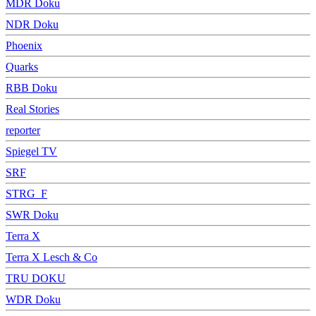
MDR Doku
NDR Doku
Phoenix
Quarks
RBB Doku
Real Stories
reporter
Spiegel TV
SRF
STRG_F
SWR Doku
Terra X
Terra X Lesch & Co
TRU DOKU
WDR Doku